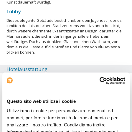
Kunst dauerhaft würdigt.
Lobby
Dieses elegante Gebäude besticht neben dem Jugendstil, der es
inmitten des historischen Stadtzentrums von Havanna besticht,
durch weitere charmante Exzentrizitäten im Design, darunter die
Marmorsäulen, die sich in der Eingangshalle erheben, ein
weitläufiges Dach aus dunklem Glas und einen Wachturm, von
dem aus die Gäste auf die Straßen und Plätze von Alt-Havanna
blicken können.
Hotelausstattung
Internet-Point
Fitnesscenter
Klimaanlage
Questo sito web utilizza i cookie
Speisesaal
Utilizziamo i cookie per personalizzare contenuti ed
Beginn des Check-in: 12:00
annunci, per fornire funzionalità dei social media e per
Autovermietung
analizzare il nostro traffico. Condividiamo inoltre
Bar
informazioni sul modo in cui utilizza il nostro sito con i