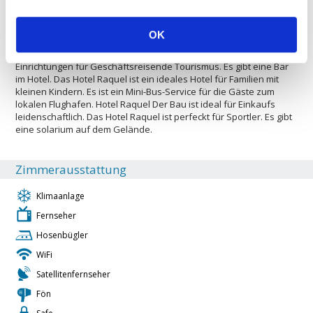
Hotel eignet sich für den Aufenthalt von großen und kleinen
Gruppen. Das Hotel ist geeignet für Haustiere. Die Unterkunft ist
mit Klimaanlage. Die Gäste haben Zugang zu einem Overhead-
OK
Projektor zur besseren Unterstützung Sitzungen usw. Das ist ein
Projektor für den Einsatz in Sitzungen. Das Hotel bietet auch
Einrichtungen für Geschäftsreisende Tourismus. Es gibt eine Bar
im Hotel. Das Hotel Raquel ist ein ideales Hotel für Familien mit
kleinen Kindern. Es ist ein Mini-Bus-Service für die Gäste zum
lokalen Flughafen. Hotel Raquel Der Bau ist ideal für Einkaufs
leidenschaftlich. Das Hotel Raquel ist perfeckt für Sportler. Es gibt
eine solarium auf dem Gelände.
Zimmerausstattung
Klimaanlage
Fernseher
Hosenbügler
WiFi
Satellitenfernseher
Fön