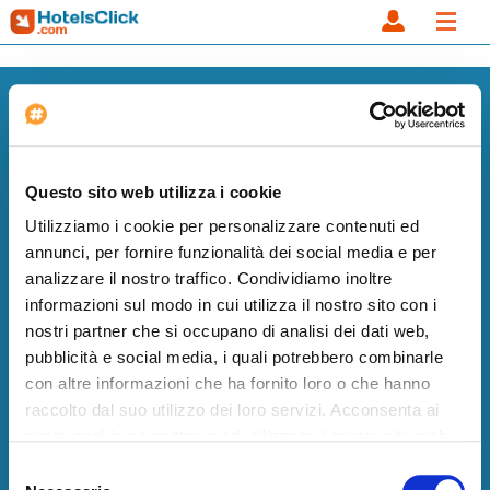
Newsletter
Exklusive Angebote, direkt in Ihrem Posteingang.
Registrieren
Questo sito web utilizza i cookie
Utilizziamo i cookie per personalizzare contenuti ed
HotelsClick.com
annunci, per fornire funzionalità dei social media e per
analizzare il nostro traffico. Condividiamo inoltre
Über uns
informazioni sul modo in cui utilizza il nostro sito con i
Allgemeine Geschäftsbedingungen
nostri partner che si occupano di analisi dei dati web,
Blog
pubblicità e social media, i quali potrebbero combinarle
Datenschutz
con altre informazioni che ha fornito loro o che hanno
Seitenübersicht
raccolto dal suo utilizzo dei loro servizi. Acconsenta ai
nostri cookie se continua ad utilizzare il nostro sito web.
Partnerdienste
Selezione
Fügen Sie Ihr Hotel hinzu