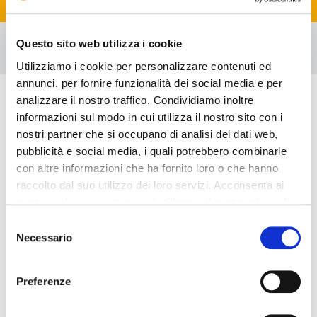
Questo sito web utilizza i cookie
Map
Utilizziamo i cookie per personalizzare contenuti ed
annunci, per fornire funzionalità dei social media e per
Discover Valencia
analizzare il nostro traffico. Condividiamo inoltre
Valencia is a medium-sized port city (the third largest city in
informazioni sul modo in cui utilizza il nostro sito con i
Spain) and industrial area on the Costa del Azahar in Spain. It
nostri partner che si occupano di analisi dei dati web,
is the capital of the Autonomous Community of Valencia and
the province of Valencia. The cities population is the third
pubblicità e social media, i quali potrebbero combinarle
largest after
Madrid
and
Barcelona
. The population of the
con altre informazioni che ha fornito loro o che hanno
metropolitan area was 1,623,724 as of 2005 estimates.
raccolto dal suo utilizzo dei loro servizi. Acconsenta ai
Valencia has a Mediterranean climate, with warm dry
nostri cookie se continua ad utilizzare il nostro sito web.
summers and mild winters.
Selezione
Museums in Valencia:
Almudín (showcasing art and
Necessario
del
archaeology), Ciudad de las Artes y las Ciencias, Instituto
consenso
Valenciano De Arte Moderno (IVAM, modern art), Museo Del
Arroz, Museo Fallero & Museo Del Artista Fallero, Museo De
Preferenze
Bellas Artes (fine art gallery), Museo Valenciano de la
ilustración y la Modernidad.