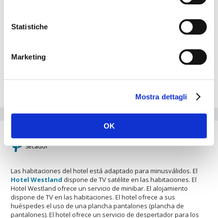
acondicionado. Los huéspedes tienen acceso a un proyector para
reuniones de apoyo mejor, etc. El es un proyector disponible para
el uso en las reuniones. El Hotel Westland dispone de
Statistiche
instalaciones para el turismo de negocios. El hotel cuenta con un
bar para tomar una copa y relajarse. El hotel es ideal para
familias con niños pequeños. El hotel es perfecto para los que
Marketing
aman nadar. Hay un servicio de mini-bus para los huéspedes al
aeropuerto local. El Hotel Westland es perfecto para los amantes
de las compras. El hotel es ideal para los deportes. Hay una
solarium en las instalaciones.
Mostra dettagli
Caracteristicas de las Habitaciones
OK
Películas
Secador
Las habitaciones del hotel está adaptado para minusválidos. El
Hotel Westland
dispone de TV satélite en las habitaciones. El
Hotel Westland ofrece un servicio de minibar. El alojamiento
dispone de TV en las habitaciones. El hotel ofrece a sus
huéspedes el uso de una plancha pantalones (plancha de
pantalones). El hotel ofrece un servicio de despertador para los