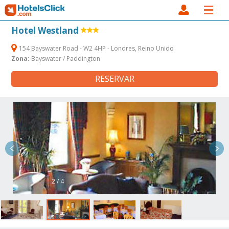
Hotel Westland
154 Bayswater Road - W2 4HP - Londres, Reino Unido
Zona:
Bayswater / Paddington
RESERVAR
2 / 4