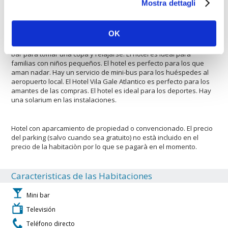
Mostra dettagli
apropiado para las mascotas. El alojamiento es con aire
acondicionado. Los huéspedes tienen acceso a un proyector para
reuniones de apoyo mejor, etc. El es un proyector disponible para
OK
el uso en las reuniones. El Hotel Vila Gale Atlantico dispone de
instalaciones para el turismo de negocios. El hotel cuenta con un
bar para tomar una copa y relajarse. El hotel es ideal para
familias con niños pequeños. El hotel es perfecto para los que
aman nadar. Hay un servicio de mini-bus para los huéspedes al
aeropuerto local. El Hotel Vila Gale Atlantico es perfecto para los
amantes de las compras. El hotel es ideal para los deportes. Hay
una solarium en las instalaciones.
Hotel con aparcamiento de propiedad o convencionado. El precio
del parking (salvo cuando sea gratuito) no està incluido en el
precio de la habitaciòn por lo que se pagarà en el momento.
Caracteristicas de las Habitaciones
Mini bar
Televisión
Teléfono directo