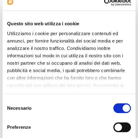
Sala con micrófono
Gimnasio
Questo sito web utilizza i cookie
Aire acondicionado
Baby sitting
Utilizziamo i cookie per personalizzare contenuti ed
annunci, per fornire funzionalità dei social media e per
Ascensores: 13
analizzare il nostro traffico. Condividiamo inoltre
Suites: 79
informazioni sul modo in cui utilizza il nostro sito con i
Boutique
nostri partner che si occupano di analisi dei dati web,
Sala con proyector
pubblicità e social media, i quali potrebbero combinarle
Habitaciones dobles: 602
con altre informazioni che ha fornito loro o che hanno
Inicio del check-in: 14:00
raccolto dal suo utilizzo dei loro servizi. Acconsenta ai
nostri cookie se continua ad utilizzare il nostro sito web.
Sala con proyector de transparencias
Selezione
Tiendas
Necessario
del
Piscina al descubierto
consenso
Voltaje: 220
Preferenze
Habitaciones para no fumadores
Agencia de viajes