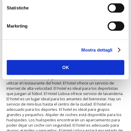
Servicio de lavandería
Statistiche
Centro de belleza
Autobús al centro de la ciudad
Marketing
Sauna
El hotel resulta ideal para aquellos que viajan en coche. Dentro
Mostra dettagli
del
Hotel Lisboa
hay una agencia de viajes para los huéspedes.
El Hotel Lisboa está adaptado para minusválidos. La propiedad
está totalmente equipada con una sala de conferencias. El hotel
ofrece una piscina climatizada. El alojamiento es un vivienda
OK
adecuada para los compradores. El alojamiento es perfecto para
aquellos que disfrutan jugando al tenis. Los huéspedes podrán
utilizar el restaurante del hotel. El hotel ofrece un servicio de
Internet de alta velocidad. El hotel es ideal para los deportistas
que juegan al fútbol. El Hotel Lisboa ofrece servicio de lavandería.
El hotel es un lugar ideal para los amantes del bienestar. Hay un
servicio de mini-bus hasta el centro de la ciudad. El hotel es
adecuado para los deportes. El hotel es ideal para grupos
grandes y pequeños. Alquiler de coches está disponible para los
huéspedes. Los huéspedes encontrarán un aparcamiento para
poder dejar un coche con seguridad. El hotel es adecuado para
grupos grandes y pequeños. El Hotel Lisboa estará encantado de