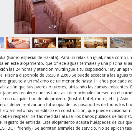
2 / 9
ka (Barrio especial de Hakata). Para un relax sin igual, nada como una 
a en este alojamiento, que ofrece aguas termales y una piscina al aire 
ción las 24 horas y atención multilingüe a tu disposición. Hay un apa
le. Piscina disponible de 06:30 a 23:00.Se puede acceder a las aguas 
nto gratuito a un máximo de un menor de hasta 11 años por cada adu
bitación que sus padres o tutores, utilizando las camas existentes. E
r japonés requiere que los turistas internacionales presenten el núme
rse en cualquier tipo de alojamiento (hostal, hotel, motel, etc. ). Asi
ntos deben realizar una fotocopia de los pasaportes de todos los hu
l alojamiento hay un edificio en construcción, que puede ocasionar 
 deben respetar ciertas medidas al usar los baños públicos de las ins
el registro de entrada. Este alojamiento acepta huéspedes de cualquie
LGTBQ+ friendly). Se admiten animales de servicio. No se aplican tasa