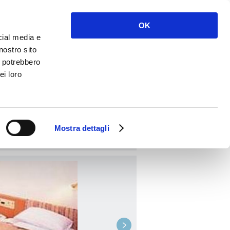
Acceder
Regístrate
OK
cial media e
nostro sito
i potrebbero
ei loro
RESERVAR
Mostra dettagli