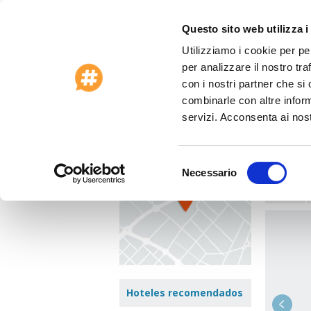
Questo sito web utilizza i
Utilizziamo i cookie per pe
Ofertas especiales 2026
Asistencia al 
per analizzare il nostro tra
Página principal
>
Japón
>
Fukuoka - Fukuok
con i nostri partner che si
combinarle con altre inform
Hote
ver el mapa
servizi. Acconsenta ai nost
2-1-1 H
ver e
Selezione
Necessario
del
Ir a:
consenso
Hoteles recomendados