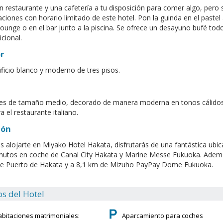
n restaurante y una cafetería a tu disposición para comer algo, pero si
aciones con horario limitado de este hotel. Pon la guinda en el pastel
 lounge o en el bar junto a la piscina. Se ofrece un desayuno bufé tod
icional.
r
ificio blanco y moderno de tres pisos.
 es de tamaño medio, decorado de manera moderna en tonos cálidos
a el restaurante italiano.
ión
es alojarte en Miyako Hotel Hakata, disfrutarás de una fantástica ubi
nutos en coche de Canal City Hakata y Marine Messe Fukuoka. Además
de Puerto de Hakata y a 8,1 km de Mizuho PayPay Dome Fukuoka.
os del Hotel
abitaciones matrimoniales:
Aparcamiento para coches