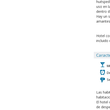
huéspede
uso en l
dentro d
Hay un s
amantes 
Hotel co
incluido
Caracte
Mi
D
S
Las habi
habitaci
El hotel
de despe