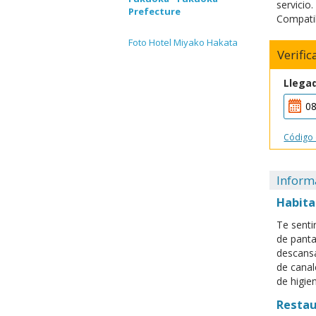
servicio
Prefecture
Compatib
Foto Hotel Miyako Hakata
Verifi
Llega
Código
Inform
Habita
Te senti
de panta
descansa
de canal
de higie
Resta