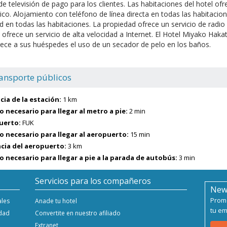
 de televisión de pago para los clientes. Las habitaciones del hotel of
ico. Alojamiento con teléfono de línea directa en todas las habitacione
d en todas las habitaciones. La propiedad ofrece un servicio de radi
l ofrece un servicio de alta velocidad a Internet. El Hotel Miyako Hakat
rece a sus huéspedes el uso de un secador de pelo en los baños.
ansporte públicos
cia de la estación:
1 km
 necesario para llegar al metro a pie:
2 min
uerto:
FUK
 necesario para llegar al aeropuerto:
15 min
cia del aeropuerto:
3 km
 necesario para llegar a pie a la parada de autobús:
3 min
Servicios para los compañeros
New
Promo
ales
Anade tu hotel
tu em
idad
Convertite en nuestro afiliado
Extranet