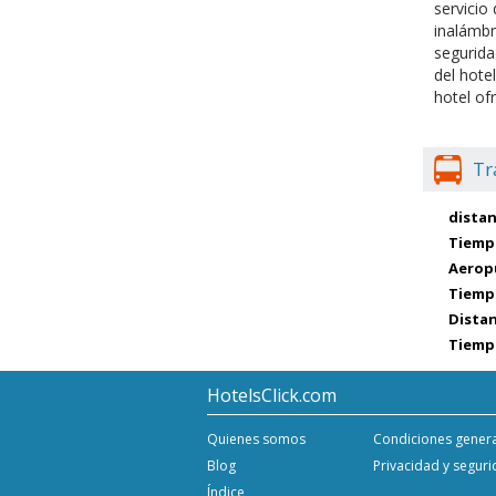
servicio
inalámbr
segurida
del hote
hotel of
Tr
distan
Tiempo
Aerop
Tiempo
Distan
Tiempo
HotelsClick.com
Quienes somos
Condiciones gener
Blog
Privacidad y segur
Índice