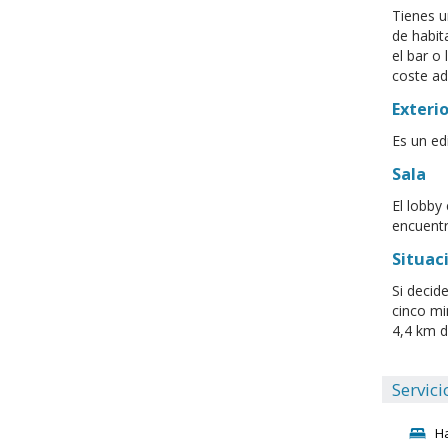
Tienes u
de habit
el bar o
coste ad
Exterio
Es un ed
Sala
El lobby
encuentr
Situac
Si decid
cinco mi
4,4 km 
Servici
H