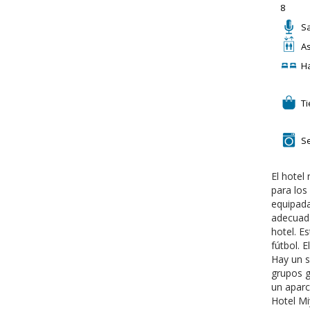
8
S
A
H
T
Se
El hotel
para los
equipada
adecuada
hotel. E
fútbol. 
Hay un s
grupos g
un aparc
Hotel Mi