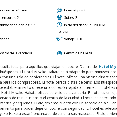
ala con micrófono
Internet point
scensores: 2
Suites: 3
abitaciones dobles: 135
Inicio del check-in: 3:00 PM -
1:00 AM
iendas
Voltaje: 100
rvicio de lavandería
Centro de belleza
 resulta ideal para aquellos que viajan en coche. Dentro del
Hotel Mi
 huéspedes. El Hotel Miyako Hakata está adaptado para minusválidos
 con una sala de conferencias. El hotel ofrece una piscina climatizada
 para los compradores. El hotel ofrece pistas de tenis. Los huéspedes
ste establecimiento ofrece una conexión rápida a Internet. El hotel es 
El Hotel Miyako Hakata ofrece servicio de lavandería. El hotel es un lug
ervicio de mini-bus hasta el centro de la ciudad. El hotel es adecuado 
randes y pequeños. El alojamiento cuenta con un servicio de alquile
amiento para poder dejar un coche con seguridad. El hotel es adecu
yako Hakata estará encantado de tener a sus mascotas. El alojamien