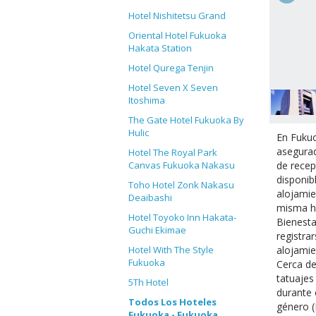
Hotel Nishitetsu Grand
Oriental Hotel Fukuoka
Hakata Station
Hotel Qurega Tenjin
Hotel Seven X Seven
Itoshima
The Gate Hotel Fukuoka By
Hulic
En Fukuo
asegurad
Hotel The Royal Park
de recep
Canvas Fukuoka Nakasu
disponib
Toho Hotel Zonk Nakasu
alojamie
Deaibashi
misma ha
Hotel Toyoko Inn Hakata-
Bienesta
Guchi Ekimae
registra
alojamie
Hotel With The Style
Fukuoka
Cerca de
tatuajes
5Th Hotel
durante 
Todos Los Hoteles
género (
Fukuoka - Fukuoka