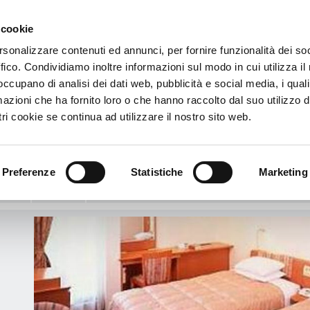
 cookie
€
rsonalizzare contenuti ed annunci, per fornire funzionalità dei so
cliente
ffico. Condividiamo inoltre informazioni sul modo in cui utilizza il 
a Prefecture
>
Hotel Miyako Hakata
 occupano di analisi dei dati web, pubblicità e social media, i qual
azioni che ha fornito loro o che hanno raccolto dal suo utilizzo d
l Miyako Hakata
ri cookie se continua ad utilizzare il nostro sito web.
AKATA-EKI HIGASHI - HAKATA-KU - Fukuoka - Fukuoka Prefecture, Japón
l mapa
Preferenze
Statistiche
Marketing
Info
Servicios