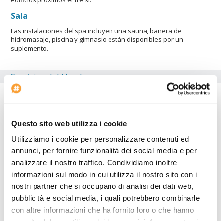
Sala
Las instalaciones del spa incluyen una sauna, bañera de
hidromasaje, piscina y gimnasio están disponibles por un
suplemento.
Servicios del Hotel
Dimensiones del ingreso: SM
Inicio del check-in: 14:00
Voltaje: 220
Questo sito web utilizza i cookie
Habitaciones para no fumadores
Utilizziamo i cookie per personalizzare contenuti ed
annunci, per fornire funzionalità dei social media e per
El
Mango Aparthotel And Spa
es ideal para los viajeros que
analizzare il nostro traffico. Condividiamo inoltre
utilizan el coche. Dentro del Mango Aparthotel And Spa hay una
informazioni sul modo in cui utilizza il nostro sito con i
agencia de viajes para los huéspedes. El Mango Aparthotel And
nostri partner che si occupano di analisi dei dati web,
Spa está adaptado para minusválidos. La propiedad está
totalmente equipada con una sala de conferencias. El hotel
pubblicità e social media, i quali potrebbero combinarle
ofrece una piscina climatizada. El alojamiento es un vivienda
con altre informazioni che ha fornito loro o che hanno
adecuada para los amantes de las compras. El hotel ofrece pistas