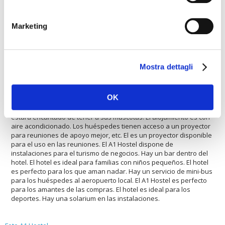
ofrece una piscina climatizada. El alojamiento es un vivienda
adecuada para los compradores. El hotel ofrece pistas de tenis.
Marketing
Los huéspedes podrán utilizar el restaurante del hotel. Este
establecimiento ofrece una conexión rápida a Internet. El hotel es
ideal para los deportistas que juegan al fútbol. El A1 Hostel ofrece
servicio de lavandería. El hotel es un lugar ideal para los amantes
del bienestar. Hay un servicio de mini-bus hasta el centro de la
Mostra dettagli
ciudad. El hotel es adecuado para los deportes. El hotel es ideal
para grupos grandes y pequeños. El alojamiento cuenta con un
servicio de alquiler de coches. Los huéspedes encontrarán un
OK
aparcamiento para poder dejar un coche con seguridad. El hotel
es adecuado para grupos grandes y pequeños. El A1 Hostel
estará encantado de tener a sus mascotas. El alojamiento es con
aire acondicionado. Los huéspedes tienen acceso a un proyector
para reuniones de apoyo mejor, etc. El es un proyector disponible
para el uso en las reuniones. El A1 Hostel dispone de
instalaciones para el turismo de negocios. Hay un bar dentro del
hotel. El hotel es ideal para familias con niños pequeños. El hotel
es perfecto para los que aman nadar. Hay un servicio de mini-bus
para los huéspedes al aeropuerto local. El A1 Hostel es perfecto
para los amantes de las compras. El hotel es ideal para los
deportes. Hay una solarium en las instalaciones.