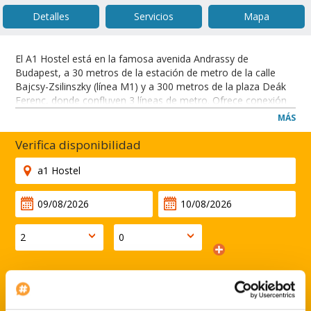
Detalles
Servicios
Mapa
El A1 Hostel está en la famosa avenida Andrassy de
Budapest, a 30 metros de la estación de metro de la calle
Bajcsy-Zsilinszky (línea M1) y a 300 metros de la plaza Deák
Ferenc, donde confluyen 3 líneas de metro. Ofrece conexión
Wi-Fi gratuita y una cocina compartida. El establecimiento
MÁS
también proporciona tronas para niños, un ordenador con
conexión a internet y cajas fuertes. El Hostel A1 se encuentra
Verifica disponibilidad
a 100 metros de un supermercado y a 5 minutos a pie de los
restaurantes más cercanos. El A1 Hostel está a solo 150
metros de la basílica de San Esteban y a 1,4 km de la estación
de tren y metro de Nyugati Pályaudvar.
CERRAR
Código descuento