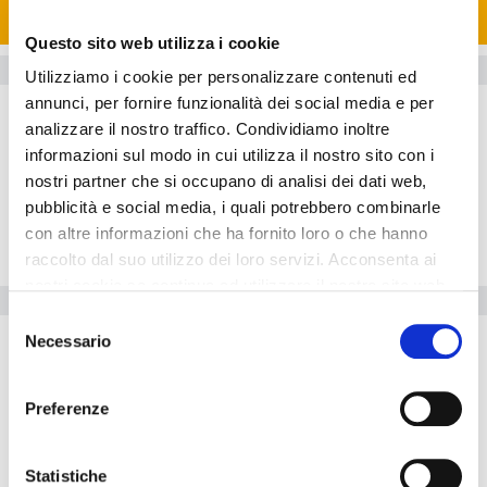
Busca
Questo sito web utilizza i cookie
Información del hotel
Utilizziamo i cookie per personalizzare contenuti ed
Habitaciones
annunci, per fornire funzionalità dei social media e per
analizzare il nostro traffico. Condividiamo inoltre
Restaurante
informazioni sul modo in cui utilizza il nostro sito con i
Exterior
nostri partner che si occupano di analisi dei dati web,
Sala
pubblicità e social media, i quali potrebbero combinarle
con altre informazioni che ha fornito loro o che hanno
Situación
raccolto dal suo utilizzo dei loro servizi. Acconsenta ai
nostri cookie se continua ad utilizzare il nostro sito web.
Servicios del Hotel
Selezione
Necessario
Internet point
del
consenso
Se admiten animales
Preferenze
El hotel resulta ideal para aquellos que viajan en coche. Dentro
del
A1 Hostel
hay una agencia de viajes para los huéspedes. El
A1 Hostel está adaptado para minusválidos. La propiedad está
Statistiche
totalmente equipada con una sala de conferencias. El hotel