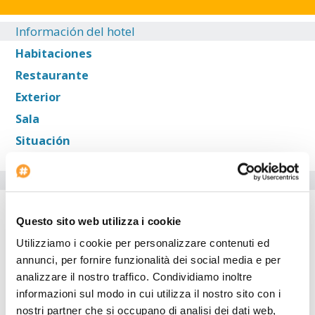
Información del hotel
Habitaciones
Restaurante
Exterior
Sala
Situación
Servicios del Hotel
Inicio del check-in: --:--
Questo sito web utilizza i cookie
El hotel resulta ideal para aquellos que viajan en coche. Dentro
Utilizziamo i cookie per personalizzare contenuti ed
del
Turtle Beach Hotel &Amp; Spa Complex
hay una agencia
annunci, per fornire funzionalità dei social media e per
de viajes para los huéspedes. El Turtle Beach Hotel &Amp; Spa
analizzare il nostro traffico. Condividiamo inoltre
Complex está adaptado para minusválidos. La propiedad está
totalmente equipada con una sala de conferencias. El hotel
informazioni sul modo in cui utilizza il nostro sito con i
ofrece una piscina climatizada. El alojamiento es un vivienda
nostri partner che si occupano di analisi dei dati web,