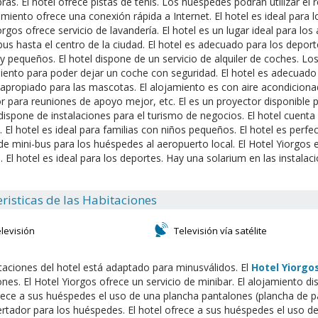
ras. El hotel ofrece pistas de tenis. Los huéspedes podrán utilizar el r
imiento ofrece una conexión rápida a Internet. El hotel es ideal para lo
orgos ofrece servicio de lavandería. El hotel es un lugar ideal para lo
bus hasta el centro de la ciudad. El hotel es adecuado para los deporte
y pequeños. El hotel dispone de un servicio de alquiler de coches. L
ento para poder dejar un coche con seguridad. El hotel es adecuado
 apropiado para las mascotas. El alojamiento es con aire acondicion
r para reuniones de apoyo mejor, etc. El es un proyector disponible pa
dispone de instalaciones para el turismo de negocios. El hotel cuent
e. El hotel es ideal para familias con niños pequeños. El hotel es per
 de mini-bus para los huéspedes al aeropuerto local. El Hotel Yiorgos
 El hotel es ideal para los deportes. Hay una solarium en las instalac
risticas de las Habitaciones
levisión
Televisión vía satélite
taciones del hotel está adaptado para minusválidos. El
Hotel Yiorgo
ones. El Hotel Yiorgos ofrece un servicio de minibar. El alojamiento di
rece a sus huéspedes el uso de una plancha pantalones (plancha de pan
rtador para los huéspedes. El hotel ofrece a sus huéspedes el uso d