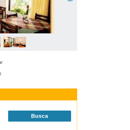
ar
l
Busca