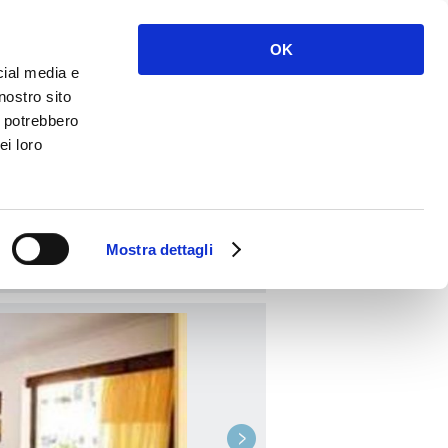
Acceder
Regístrate
OK
cial media e
nostro sito
i potrebbero
ei loro
RESERVAR
Mostra dettagli