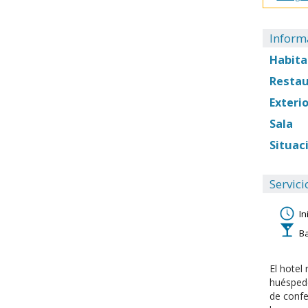
Inform
Habita
Resta
Exterio
Sala
Situac
Servici
In
B
El hotel
huéspede
de confe