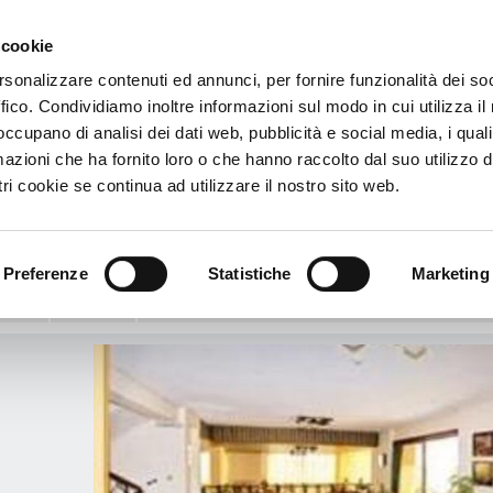
 cookie
€
rsonalizzare contenuti ed annunci, per fornire funzionalità dei so
cliente
ffico. Condividiamo inoltre informazioni sul modo in cui utilizza il 
orgos
 occupano di analisi dei dati web, pubblicità e social media, i qual
azioni che ha fornito loro o che hanno raccolto dal suo utilizzo d
 Yiorgos
ri cookie se continua ad utilizzare il nostro sito web.
u, 9 - 85300 - Kos, Grecia
ver el mapa
s
Preferenze
Statistiche
Marketing
Info
Servicios