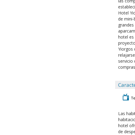
las comp
establec
Hotel Yi
de mini-
grandes 
aparcami
hotel es
proyecto
Yiorgos 
relajars
servicio
compras.
Caracte
Te
Las habi
habitaci
hotel of
de despe