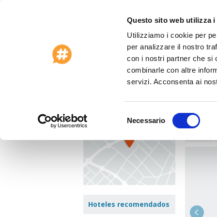
Questo sito web utilizza i
Utilizziamo i cookie per pe
Ofertas especiales 2026
Asistencia al 
per analizzare il nostro tra
Página principal
>
Grecia
>
Kos
>
Hotel Yi
con i nostri partner che si
combinarle con altre inform
Hotel
ver el mapa
servizi. Acconsenta ai nost
Harmilo
Zona:
Ko
Selezione
Necessario
del
Ir a:
consenso
Hoteles recomendados