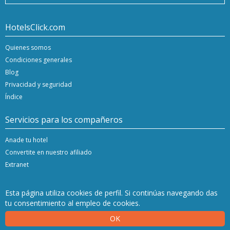
HotelsClick.com
Quienes somos
Condiciones generales
Blog
Privacidad y seguridad
Índice
Servicios para los compañeros
Anade tu hotel
Convertite en nuestro afiliado
Extranet
Esta página utiliza cookies de perfil. Si continúas navegando das
tu consentimiento al empleo de cookies.
Copyright © 2020/24 Hashnap srl. Todos los derechos reservados | P.Iva 04396920276
OK
Licencia de determinación 0027448 emitida el 20.01.2020 por la región de Veneto.