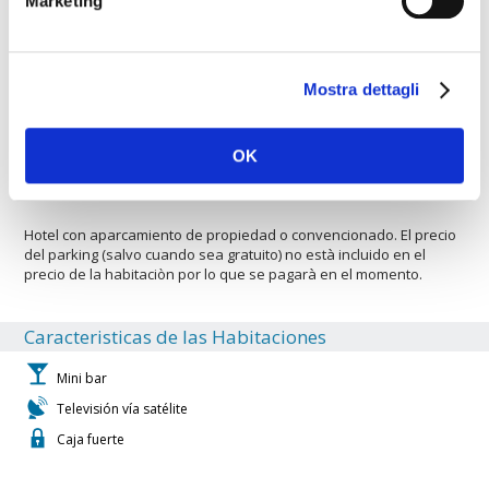
Marketing
un proyector disponible para el uso en las reuniones. El Hotel
Agroturismo Son Marimón dispone de instalaciones para el
turismo de negocios. El hotel cuenta con un bar para tomar una
copa y relajarse. El hotel es ideal para familias con niños
Mostra dettagli
pequeños. El hotel es perfecto para los que aman nadar. Hay un
servicio de mini-bus para los huéspedes al aeropuerto local. El
Hotel Agroturismo Son Marimón es perfecto para los amantes de
las compras. El hotel es ideal para los deportes. Hay una solarium
OK
en las instalaciones.
Hotel con aparcamiento de propiedad o convencionado. El precio
del parking (salvo cuando sea gratuito) no està incluido en el
precio de la habitaciòn por lo que se pagarà en el momento.
Caracteristicas de las Habitaciones
Mini bar
Televisión vía satélite
Caja fuerte