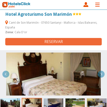
Hotel Agroturismo Son Marimón
Camí de Son Marimón - 07650 Santanyi - Mallorca - Islas Baleares,
España
Zona:
Cala D'or
RESERVAR
2 / 9