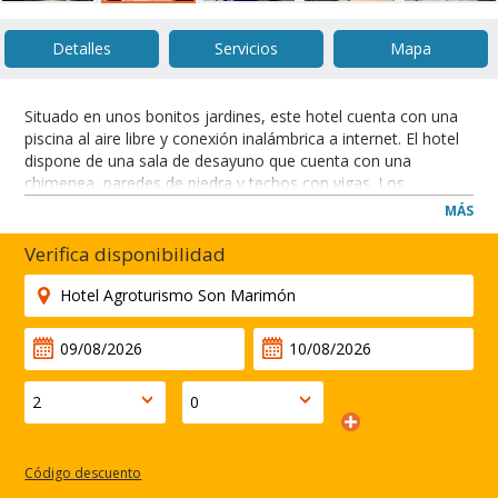
Detalles
Servicios
Mapa
Situado en unos bonitos jardines, este hotel cuenta con una
piscina al aire libre y conexión inalámbrica a internet. El hotel
dispone de una sala de desayuno que cuenta con una
chimenea, paredes de piedra y techos con vigas. Los
huéspedes pueden relajarse en la terraza del hotel y disfrutar
MÁS
de las vistas de los alrededores.
La situación es única - tan sólo unos minutos de la playa
Verifica disponibilidad
virgen de Playa Mondragó, la zona del mercado de Santanyí,
y las instalaciones y el puerto de Cala D'or.
CERRAR
Código descuento