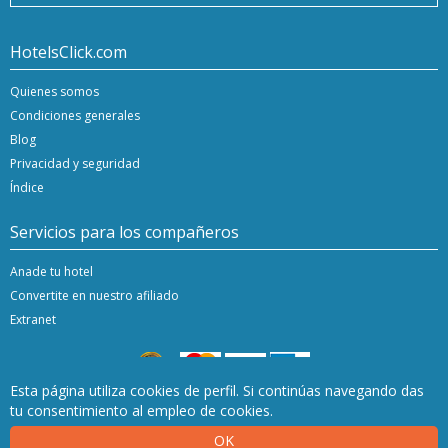
HotelsClick.com
Quienes somos
Condiciones generales
Blog
Privacidad y seguridad
Índice
Servicios para los compañeros
Anade tu hotel
Convertite en nuestro afiliado
Extranet
Esta página utiliza cookies de perfil. Si continúas navegando das
tu consentimiento al empleo de cookies.
Copyright © 2020/24 Hashnap srl. Todos los derechos reservados | P.Iva 04396920276
Licencia de determinación 0027448 emitida el 20.01.2020 por la región de Veneto.
OK