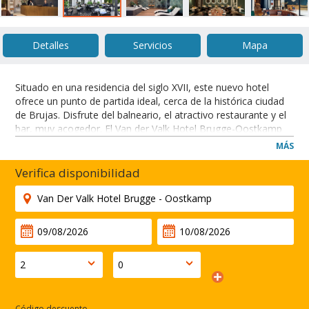
Detalles
Servicios
Mapa
Situado en una residencia del siglo XVII, este nuevo hotel
ofrece un punto de partida ideal, cerca de la histórica ciudad
de Brujas. Disfrute del balneario, el atractivo restaurante y el
bar, muy acogedor. El Van der Valk Hotel Brugge-Oostkamp
ofrece habitaciones elegantemente decoradas y suites de
MÁS
lujo. El hotel está situado justo al lado de la salida de la
autopista E40 y ofrece aparcamiento gratuito. El restaurante
Verifica disponibilidad
sirve deliciosa cocina en el cálido ambiente de su entorno,
con estilo. Podrá tomar un refresco en el bar y relajarse en su
ambiente íntimo e informal. El centro de bienestar incluye
sauna, jacuzzi y gimnasio, para el ejercicio y la relajación.
7.5 km from Bruges.
CERRAR
Código descuento