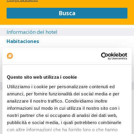
Busca
Información del hotel
Habitaciones
Restaurante
Exterior
Sala
Questo sito web utilizza i cookie
Servicios del Hotel
Utilizziamo i cookie per personalizzare contenuti ed
annunci, per fornire funzionalità dei social media e per
analizzare il nostro traffico. Condividiamo inoltre
Aparcamiento para coches
informazioni sul modo in cui utilizza il nostro sito con i
Estructuras para discapacitados
nostri partner che si occupano di analisi dei dati web,
pubblicità e social media, i quali potrebbero combinarle
Internet point
con altre informazioni che ha fornito loro o che hanno
Gimnasio