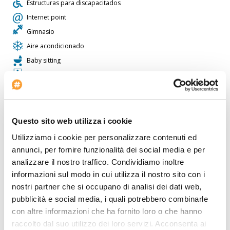
Estructuras para discapacitados
Internet point
Gimnasio
Aire acondicionado
Baby sitting
Sala de conferencias: 1
Inicio del check-in: --:--
Alquiler de coches
Bar
Questo sito web utilizza i cookie
Tiendas
Utilizziamo i cookie per personalizzare contenuti ed
Habitaciones para no fumadores
annunci, per fornire funzionalità dei social media e per
Servicio de lavandería
analizzare il nostro traffico. Condividiamo inoltre
informazioni sul modo in cui utilizza il nostro sito con i
Centro de belleza
nostri partner che si occupano di analisi dei dati web,
Sauna
pubblicità e social media, i quali potrebbero combinarle
con altre informazioni che ha fornito loro o che hanno
El hotel resulta ideal para aquellos que viajan en coche. Dentro
raccolto dal suo utilizzo dei loro servizi. Acconsenta ai
del
Hotel Topazz Lamee
hay una agencia de viajes para los