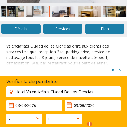
Détails
Services
Plan
Valenciaflats Ciudad de las Ciencias offre aux clients des
services tels que: réception 24h, parking privé, service de
nettoyage tous les 3 jours, service de navette aéroport,
climatisation, wifi, bar-restaurant pour le petit déjeuner,
déjeuner et dîner à partir de 8: 00 à 1:00. Parfait pour les
PLUS
voyageurs d'affaires et de loisirs.
Situé dans une position privilégiée à seulement 100 mètres de
Vérifier la disponibilité
la Cité des Arts et des Sciences, un complexe architectural
célèbre composé de cinq structures différentes divisé en trois
domaines: art, science et nature.
FERMER