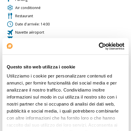
Air conditionné
Restaurant
Date d'arrivée: 14:00
Navette aéroport
Bar
Voltage: 220
L'hôtel est idéal pour ceux qui voyagent en voiture. Une agence
Questo sito web utilizza i cookie
de voyage est à la disposition del clients. L'
Hotel Valenciaflats
Ciudad De Las Ciencias
offre équipements pour personnes à
Utilizziamo i cookie per personalizzare contenuti ed
mobilité réduite. La propriété est bien équipée avec une salle de
annunci, per fornire funzionalità dei social media e per
conférence. L'hôtel dispose d'une piscine chauffée. L'hôtel est
l'endroit idéal pour ceux qui aiment le shopping. L'hôtel offre des
analizzare il nostro traffico. Condividiamo inoltre
courts de tennis. Les clients peuvent profiter du restaurant de
informazioni sul modo in cui utilizza il nostro sito con i
l'hôtel. Cet établissement propose une connexion Internet rapide.
nostri partner che si occupano di analisi dei dati web,
L'hôtel est idéal pour les sportifs qui jouent au football. L'Hotel
Valenciaflats Ciudad De Las Ciencias propose un service de
pubblicità e social media, i quali potrebbero combinarle
blanchisserie. Hotel Valenciaflats Ciudad De Las Ciencias est la
con altre informazioni che ha fornito loro o che hanno
solution idéale pour les amants du wellness. Il y a un service de
raccolto dal suo utilizzo dei loro servizi. Acconsenta ai
mini-bus pour aller au centre ville. L'hôtel est idéal pour les