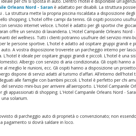
 ideale per chi si sposta in auto. Dentro l'hotel è disponibile un'agenzia 
le Orleans Nord - Saran
è adattato per disabili. La struttura possi
 . La struttura mette la propria piscina riscaldata a disposizione degli o
llo shopping. L'hotel offre campi da tennis. Gli ospiti possono usufruir
con servizio internet veloce. L'hotel è adatto per gli sportivi che gio
aran offre un servizio di lavanderia. L'Hotel Campanile Orleans Nord 
manti del wellness. Tutti i clienti potranno usufruire del servizio mini-b
 per le persone sportive. L'hotel è adatto ad ospitare gruppi grandi e p
 auto. A vostra disposizione troverete un parcheggio interno per lascia
. L'hotel è ideale per ospitare gruppi grandi e piccoli. L'hotel è una s
domestici. Albergo con servizio di aria condizionata. Gli ospiti hanno
 al meglio le riunioni, ecc. Gli ospiti hanno a disposizione un proietto
bergo dispone di servizi adatti al turismo d'affari. All'interno dell'hote
deguati alle famiglie con bambini piccoli. L'hotel è perfetto per chi ama
e del servizio mini-bus per arrivere all'aeroporto. L'Hotel Campanile O
er gli appassionati di shopping. L'Hotel Campanile Orleans Nord - Saran 
e una solarium.
ovvisto di parcheggio auto di proprietà o convenzionato; non essendo 
 a pagamento si dovrà saldare in loco.