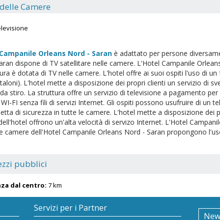
 delle Camere
elevisione
 Campanile Orleans Nord - Saran
è adattato per persone diversame
aran dispone di TV satellitare nelle camere. L'Hotel Campanile Orleans
ura è dotata di TV nelle camere. L'hotel offre ai suoi ospiti l'uso di un
taloni). L'hotel mette a disposizione dei propri clienti un servizio di sveg
da stiro. La struttura offre un servizio di televisione a pagamento per 
WI-FI senza fili di servizi Internet. Gli ospiti possono usufruire di un te
tta di sicurezza in tutte le camere. L'hotel mette a disposizione dei pr
ell'hotel offrono un'alta velocità di servizo Internet. L'Hotel Campani
 Le camere dell'Hotel Campanile Orleans Nord - Saran propongono l'uso
zzi pubblici
za dal centro:
7 km
Servizi per i Partner
New