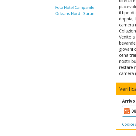
diretta 
piacevole
Foto Hotel Campanile
il tipo 
Orleans Nord - Saran
doppia, 
camera n
Colazion
Venite a
bevande 
giovani 
cena tran
nostri b
restare n
camera (
Verific
Arrivo
Codice 