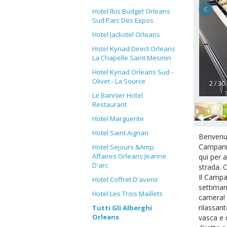
Hotel Ibis Budget Orleans
Sud Parc Des Expos
Hotel Jackotel Orleans
Hotel Kyriad Direct Orleans
La Chapelle Saint Mesmin
Hotel Kyriad Orleans Sud -
Olivet - La Source
2 / 30
Le Bannier Hotel
Restaurant
Hotel Marguerite
Hotel Saint Aignan
Benvenut
Campanil
Hotel Sejours &Amp;
Affaires Orleans Jeanne
qui per 
D'arc
strada. 
Il Campan
Hotel Coffret D'avenir
settiman
Hotel Les Trois Maillets
camera! 
rilassant
Tutti Gli Alberghi
Orleans
vasca e 