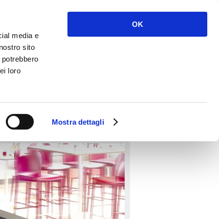
Accedi
Registrati
OK
cial media e
nostro sito
i potrebbero
ei loro
PRENOTA
Mostra dettagli