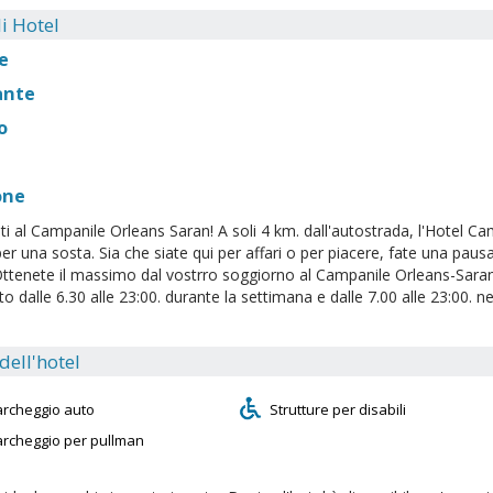
i Hotel
e
ante
o
one
i al Campanile Orleans Saran! A soli 4 km. dall'autostrada, l'Hotel Ca
per una sosta. Sia che siate qui per affari o per piacere, fate una paus
Ottenete il massimo dal vostrro soggiorno al Campanile Orleans-Saran. 
 dalle 6.30 alle 23:00. durante la settimana e dalle 7.00 alle 23:00. ne
 dell'hotel
archeggio auto
Strutture per disabili
archeggio per pullman