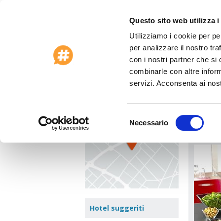
Questo sito web utilizza i
Utilizziamo i cookie per pe
Offerte Speciali 2026
Assistenza clienti
per analizzare il nostro tra
Home
>
Francia
>
Orleans
>
Hotel Campan
con i nostri partner che si
combinarle con altre inform
Hotel
Vedi mappa
servizi. Acconsenta ai nost
744, RN
Selezione
Necessario
Vai a:
del
consenso
Hotel suggeriti