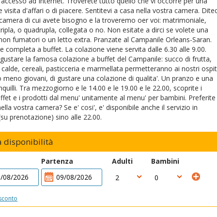
e accesso ad Internet. Troverete tutto quello che vi occorre per una
 visita d'affari o di piacere. Sentitevi a casa nella vostra camera. Ditec
di camera di cui avete bisogno e la troveremo oer voi: matrimoniale,
tripla, o quadrupla, collegata o no. Non esitate a dirci se volete una
on fumatori o un letto extra. Pranzate al Campanile Orleans-Saran.
e completa a buffet. La colazione viene servita dalle 6.30 alle 9.00.
 gustare la famosa colazione a buffet del Campanile: succo di frutta,
calde, cereali, pasticceria e marmellata permetteranno ai nostri ospit
o meno giovani, di gustare una colazione di qualita'. Un pranzo e una
quilli. Tra mezzogiorno e le 14.00 e le 19.00 e le 22.00, scoprite i
uffet e i prodotti dal menu' unitamente al menu' per bambini. Preferite
ella vostra camera? Se e' cosi', e' disponibile anche il servizio in
su prenotazione) sino alle 22.00.
a disponibilità
Partenza
Adulti
Bambini
sconto