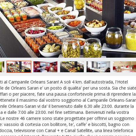
i al Campanile Orleans Saran! A soli 4 km. dall'autostrada, l'Hotel
e de Orleans Saran e' un posto di qualita' per una sosta. Sia che siat
affari o per piacere, fate una pausa confortevole prima di riprendere la
Ottenete il massimo dal vostrro soggiorno al Campanile Orleans-Saran
ile Orleans-Saran vi da' il benvenuto dalle 6.30 alle 23:00. durante la
a e dalle 7.00 alle 23:00. nel fine settimana. Benvenuti nella vostra
Le nostre 46 camere sono state progettate per offrirvi un soggiorno
e: vassoio di cortesia con bollitore, te', caffe' e biscotti, bagno con
doccia, televisione con Canal + e Canal Satellite, una linea telefonica