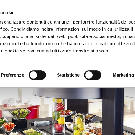
 cookie
€
rsonalizzare contenuti ed annunci, per fornire funzionalità dei so
ffico. Condividiamo inoltre informazioni sul modo in cui utilizza il 
ile Orleans Nord - Saran
 occupano di analisi dei dati web, pubblicità e social media, i qual
azioni che ha fornito loro o che hanno raccolto dal suo utilizzo d
 Campanile Orleans Nord - Saran
ri cookie se continua ad utilizzare il nostro sito web.
 20 - 45770 Saran - Orleans, Francia
Vedi mappa
Preferenze
Statistiche
Marketing
Info
Galleria multimediale
Servizi