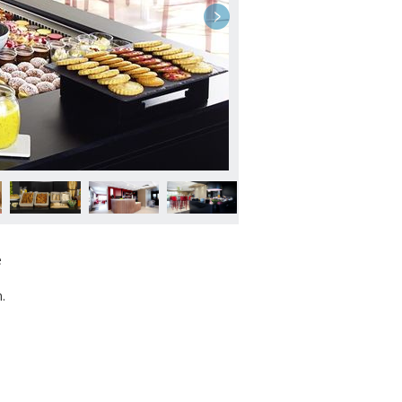
3 / 30
e
.