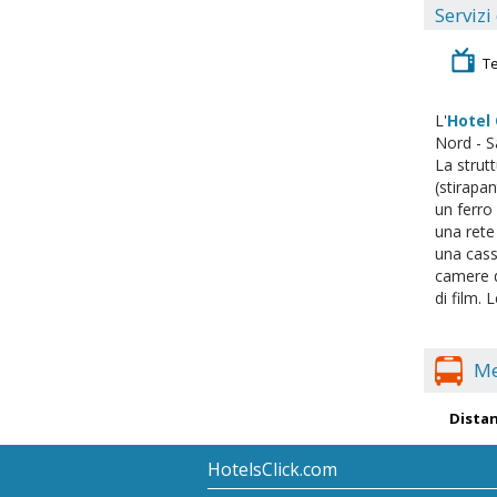
Servizi
T
L'
Hotel
Nord - S
La strutt
(stirapan
un ferro 
una rete 
una casse
camere d
di film.
Me
Distan
HotelsClick.com