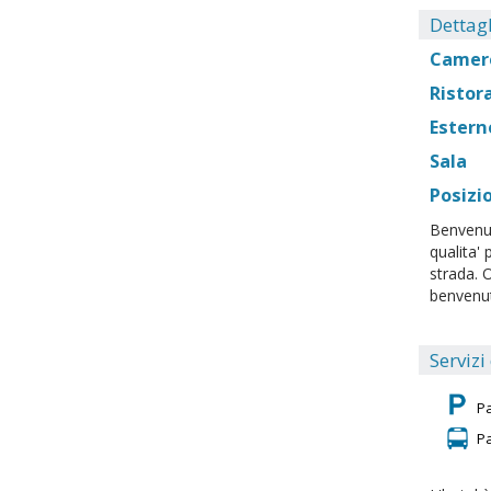
Dettagl
Camer
Ristor
Estern
Sala
Posizi
Benvenut
qualita' 
strada. 
benvenuto
Servizi
P
P