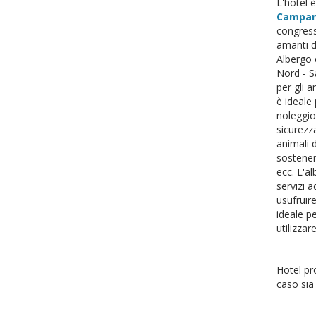
L'hotel è
Campani
congressi
amanti de
Albergo 
Nord - S
per gli a
è ideale
noleggio
sicurezza
animali 
sostenere
ecc. L'al
servizi a
usufruir
ideale p
utilizzar
Hotel pr
caso sia