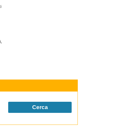
i
i,
Cerca