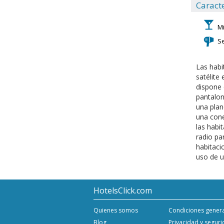
Caracte
Mi
S
Las habi
satélite
dispone 
pantalon
una plan
una cone
las habi
radio pa
habitaci
uso de u
HotelsClick.com
Quienes somos
Condiciones gener
Blog
Privacidad y segur