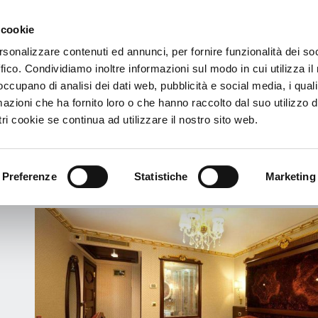
 cookie
€
rsonalizzare contenuti ed annunci, per fornire funzionalità dei so
cliente
ffico. Condividiamo inoltre informazioni sul modo in cui utilizza il 
man's Life Hotel Special Class
 occupano di analisi dei dati web, pubblicità e social media, i qual
azioni che ha fornito loro o che hanno raccolto dal suo utilizzo d
an's Life Hotel Special Class
ri cookie se continua ad utilizzare il nostro sito web.
enderes Blv. Vatan Cd. No:53 - 34130 - Istanbul, Turquía
ver el mapa
Preferenze
Statistiche
Marketing
Info
Servicios