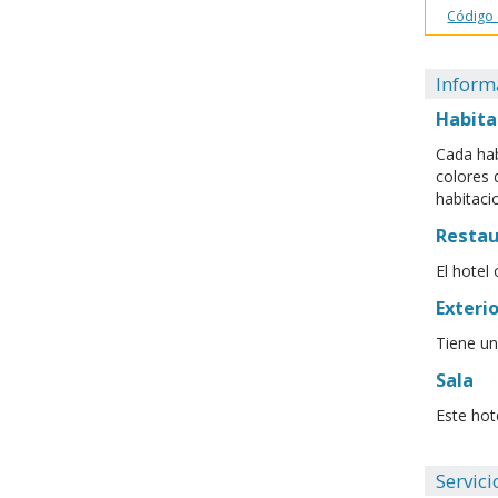
Código
Inform
Habita
Cada hab
colores d
habitaci
Resta
El hotel
Exterio
Tiene un
Sala
Este hot
Servici