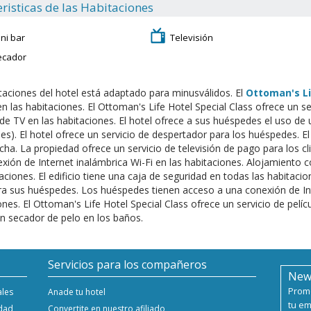
risticas de las Habitaciones
ni bar
Televisión
ecador
taciones del hotel está adaptado para minusválidos. El
Ottoman's Li
 en las habitaciones. El Ottoman's Life Hotel Special Class ofrece un se
de TV en las habitaciones. El hotel ofrece a sus huéspedes el uso de
es). El hotel ofrece un servicio de despertador para los huéspedes. E
cha. La propiedad ofrece un servicio de televisión de pago para los c
xión de Internet inalámbrica Wi-Fi en las habitaciones. Alojamiento c
taciones. El edificio tiene una caja de seguridad en todas las habitaci
ra sus huéspedes. Los huéspedes tienen acceso a una conexión de Int
ones. El Ottoman's Life Hotel Special Class ofrece un servicio de pelíc
n secador de pelo en los baños.
Servicios para los compañeros
New
Promo
ales
Anade tu hotel
tu em
idad
Convertite en nuestro afiliado