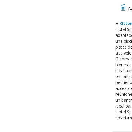
A
El
Ottom
Hotel Sp
adaptado
una pisc
pistas d
alta vel
Ottoman'
bienesta
ideal pa
encontra
pequeños
acceso a
reunione
un bar t
ideal pa
Hotel Sp
solarium