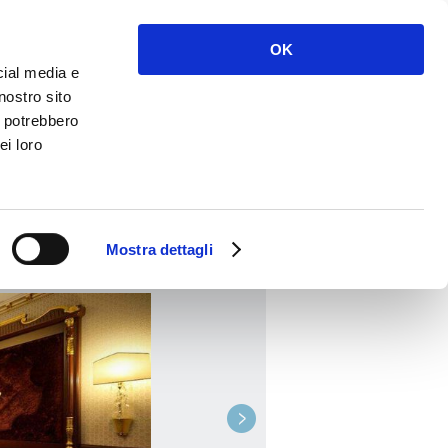
Acceder
Regístrate
OK
cial media e
nostro sito
i potrebbero
ei loro
RESERVAR
Mostra dettagli