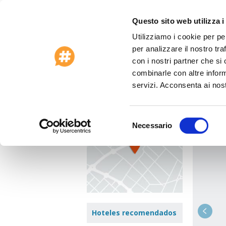
Questo sito web utilizza i
Utilizziamo i cookie per pe
Ofertas especiales 2026
Asistencia al 
per analizzare il nostro tra
Página principal
>
Turquía
>
Istanbul
>
Otto
con i nostri partner che si
combinarle con altre inform
Ottom
ver el mapa
servizi. Acconsenta ai nost
Adnan M
Selezione
Necessario
Ir a:
del
consenso
Hoteles recomendados