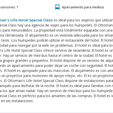
scensores: 1
Aparcamiento para minibus
an's Life Hotel Special Class
es ideal para los viajeros que utiliz
ecial Class hay una agencia de viajes para los huéspedes. El Ottoman'
 para minusválidos. La propiedad está totalmente equipada con una s
ina climatizada. El alojamiento es un vivienda adecuada para los aman
e tenis. Los huéspedes podrán utilizar el restaurante del hotel. El hote
ocidad para navegar por la web sin problemas. El hotel es ideal para los
s Life Hotel Special Class ofrece servicio de lavandería. El hotel es u
r. Hay un servicio de mini-bus hasta el centro de la ciudad. El hotel e
ra grupos grandes y pequeños. El hotel dispone de un servicio de alq
rán un aparcamiento para poder dejar un coche con seguridad. El ho
. El hotel es apropiado para las mascotas. El alojamiento es con ai
 un proyector para reuniones de apoyo mejor, etc. El es un proyector 
s. El Ottoman's Life Hotel Special Class dispone de instalaciones para
ranquilo para disfrutar de la noche. El hotel es ideal para familias con
ra los que aman nadar. Hay un servicio de mini-bus para los huéspedes
ecial Class es perfecto para los amantes de las compras. El hotel es 
 en las instalaciones.