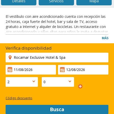
Detalles
Servicios
Mapa
El vestíbulo con aire acondicionado cuenta con recepción las
24 horas, caja fuerte del hotel, bar y sala de TV, acceso
gratuito a Internet y alquiler de bicicletas. Un restaurante con
aire acondicionado y sillas altas para niños le invita a degustar
deliciosos platos a la carta. Servicio de lavandería de pago. La
MÁS
propiedad tiene un aparcamiento cerca.
El hotel está a 5 minutos a pie de los sitios de interés de la
Verifica disponibilidad
ciudad. Cuenta con una imponente situación en la cima de
una colina y la vista de la costa portuguesa es magnífica.
CERRAR
Código descuento
Busca