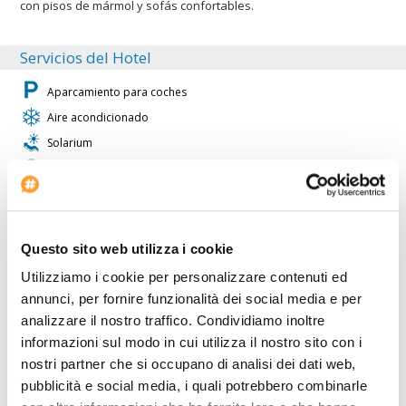
con pisos de mármol y sofás confortables.
Servicios del Hotel
Aparcamiento para coches
Aire acondicionado
Solarium
Inicio del check-in: 14:00
Bar
Piscina al descubierto
Voltaje: 220
Questo sito web utilizza i cookie
Habitaciones para no fumadores
Utilizziamo i cookie per personalizzare contenuti ed
Centro de belleza
annunci, per fornire funzionalità dei social media e per
analizzare il nostro traffico. Condividiamo inoltre
El
Rocamar Exclusive Hotel &Amp; Spa
es ideal para los
informazioni sul modo in cui utilizza il nostro sito con i
viajeros que utilizan el coche. Dentro del Rocamar Exclusive Hotel
nostri partner che si occupano di analisi dei dati web,
&Amp; Spa hay una agencia de viajes para los huéspedes. El
pubblicità e social media, i quali potrebbero combinarle
Rocamar Exclusive Hotel &Amp; Spa está adaptado para
minusválidos. La propiedad está totalmente equipada con una