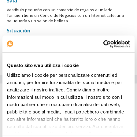
Sala
Vestíbulo pequeño con un comercio de regalos a un lado.
También tiene un Centro de Negocios con un Internet café, una
peluquería y un salón de belleza.
Situación
Ubicado en el lado occidental de la isla, el la bella "sunset beach".
a 7 minutos del aeropuerto, a 10 minutos de la ciudad. Crown
Beach Resort es el único resort de lujo de servicio completo en
Rarotonga. Las Islas Cook son una parte magnífica del Pacífico
Sur.
Questo sito web utilizza i cookie
Utilizziamo i cookie per personalizzare contenuti ed
Servicios del Hotel
annunci, per fornire funzionalità dei social media e per
analizzare il nostro traffico. Condividiamo inoltre
Aparcamiento para coches
informazioni sul modo in cui utilizza il nostro sito con i
Estructuras para discapacitados
nostri partner che si occupano di analisi dei dati web,
Inicio del check-in: 12:00:00
pubblicità e social media, i quali potrebbero combinarle
Alquiler de coches
con altre informazioni che ha fornito loro o che hanno
Aparcamiento para minibus
raccolto dal suo utilizzo dei loro servizi. Acconsenta ai
nostri cookie se continua ad utilizzare il nostro sito web.
Tiendas