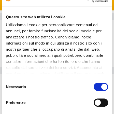
Busca
CERRAR
Información del hotel
Questo sito web utilizza i cookie
Habitaciones
Utilizziamo i cookie per personalizzare contenuti ed
annunci, per fornire funzionalità dei social media e per
Restaurante
analizzare il nostro traffico. Condividiamo inoltre
Exterior
informazioni sul modo in cui utilizza il nostro sito con i
Sala
nostri partner che si occupano di analisi dei dati web,
Situación
pubblicità e social media, i quali potrebbero combinarle
con altre informazioni che ha fornito loro o che hanno
raccolto dal suo utilizzo dei loro servizi. Acconsenta ai
Servicios del Hotel
nostri cookie se continua ad utilizzare il nostro sito web.
Internet point
Selezione
Necessario
Inicio del check-in: --:--
del
consenso
El hotel resulta ideal para aquellos que viajan en coche. Dentro
Preferenze
del
Hotel Cocodimama Charming Resort
hay una agencia de
viajes para los huéspedes. El Hotel Cocodimama Charming Resort
está adaptado para minusválidos. La propiedad está totalmente