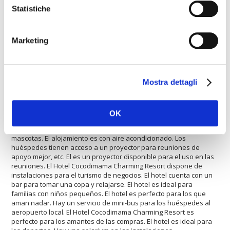
Statistiche
equipada con una sala de conferencias. El hotel ofrece una
piscina climatizada. El alojamiento es un vivienda adecuada para
los amantes de las compras. El hotel ofrece pistas de tenis. Los
huéspedes podrán utilizar el restaurante del hotel. Este
Marketing
establecimiento ofrece una conexión rápida a Internet. El hotel es
ideal para los deportistas que juegan al fútbol. El Hotel
Cocodimama Charming Resort ofrece servicio de lavandería. El
hotel es un lugar ideal para los amantes del bienestar. Hay un
Mostra dettagli
servicio de mini-bus hasta el centro de la ciudad. El hotel es
adecuado para los deportes. El hotel es ideal para grupos
grandes y pequeños. El hotel dispone de un servicio de alquiler
de coches. Los huéspedes encontrarán un aparcamiento para
OK
poder dejar un coche con seguridad. El hotel es adecuado para
grupos grandes y pequeños. El hotel es apropiado para las
mascotas. El alojamiento es con aire acondicionado. Los
huéspedes tienen acceso a un proyector para reuniones de
apoyo mejor, etc. El es un proyector disponible para el uso en las
reuniones. El Hotel Cocodimama Charming Resort dispone de
instalaciones para el turismo de negocios. El hotel cuenta con un
bar para tomar una copa y relajarse. El hotel es ideal para
familias con niños pequeños. El hotel es perfecto para los que
aman nadar. Hay un servicio de mini-bus para los huéspedes al
aeropuerto local. El Hotel Cocodimama Charming Resort es
perfecto para los amantes de las compras. El hotel es ideal para