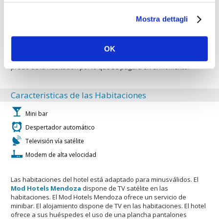
aeropuerto local. El Mod Hotels Mendoza es perfecto para los
amantes de las compras. El hotel es ideal para los deportes. Hay
Mostra dettagli
una solarium en las instalaciones.
OK
Hotel con aparcamiento de propiedad o convencionado. El precio
del parking (salvo cuando sea gratuito) no està incluido en el
precio de la habitaciòn por lo que se pagarà en el momento.
Caracteristicas de las Habitaciones
Mini bar
Despertador automático
Televisión vía satélite
Modem de alta velocidad
Las habitaciones del hotel está adaptado para minusválidos. El
Mod Hotels Mendoza
dispone de TV satélite en las
habitaciones. El Mod Hotels Mendoza ofrece un servicio de
minibar. El alojamiento dispone de TV en las habitaciones. El hotel
ofrece a sus huéspedes el uso de una plancha pantalones