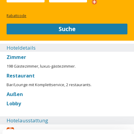
District, The Highland Dallas, Curio Collection by Hilton is
perfectly placed for both business and leisure travel.
Rabattcode
SCHLIESSEN
Suche
Hoteldetails
Zimmer
198 Gästezimmer, luxus-gästezimmer.
Restaurant
Bar/Lounge mit Komplettservice, 2 restaurants.
Außen
Lobby
Hotelausstattung