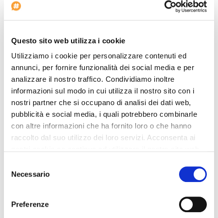
Autoparkplatz
Behindertengerechte Einrichtungen
Konferenzraum: 100
Questo sito web utilizza i cookie
Beginn des Check-in: 12:00
Utilizziamo i cookie per personalizzare contenuti ed
Bar
annunci, per fornire funzionalità dei social media e per
Zimmer für Nichtraucher
analizzare il nostro traffico. Condividiamo inoltre
informazioni sul modo in cui utilizza il nostro sito con i
Wäschereiservice
nostri partner che si occupano di analisi dei dati web,
pubblicità e social media, i quali potrebbero combinarle
Das Hotel ist ideal für Reisende mit Auto. Im
Hotel The Highland
Dallas, Curio Collection By Hilton
es gibt eine Reiseagentur der
con altre informazioni che ha fornito loro o che hanno
Kunden zur Verfügung. Die Hotel The Highland Dallas, Curio
raccolto dal suo utilizzo dei loro servizi. Acconsenta ai
Collection By Hilton bietet behindertengerecht. Das Anwesen ist
nostri cookie se continua ad utilizzare il nostro sito web.
komplett mit einem Konferenzraum ausgestattet. Das Hotel hat
ein beheiztes Schwimmbad. Der Unterkunft ist ein perfektes Ziel
Selezione
zum Shoppen. Bietet das Hotel Tennisplätze. Gäste können das
Necessario
del
Restaurant im Hotel genießen. Diese Unterkunft bietet eine
schnelle Internet-Verbindung. Die Hotel The Highland Dallas, Curio
consenso
Collection By Hilton ist geeignet für Sportler, die Fußball spielen.
Die Hotel The Highland Dallas, Curio Collection By Hilton bietet
Preferenze
einen Wäscheservice. Das Hotel The Highland Dallas, Curio