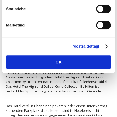
Collection By Hilton stellt eine hervorragende Lösung für die
Liebhaber von Wellness. Es ist ein Mini-Bus-Service in die
Statistiche
Innenstadt. Der Unterkunft eignet sich besonders zum
Sportliebhaber. Das Hotel bietet zahlreiche Services für große
und kleine Gruppen. Die Unterkunft verfügt über eine
Marketing
Autovermietung. Die Gäste finden einen Parkplatz in der Lage
sein, ein Auto sicher verlassen. Das Hotel eignet sich für den
Aufenthalt von großen und kleinen Gruppen. Das Hotel ist
geeignet für Haustiere. Die Unterkunft ist mit Klimaanlage. Die
Gäste haben Zugang zu einem Overhead-Projektor zur besseren
Mostra dettagli
Unterstützung Sitzungen usw. Das ist ein Projektor für den Einsatz
in Sitzungen. Das Hotel bietet auch Einrichtungen für
Geschäftsreisende Tourismus. Das Hotel verfügt über eine Bar,
OK
um einen Drink zu genießen und zu entspannen. Das Hotel The
Highland Dallas, Curio Collection By Hilton ist ein ideales Hotel für
Familien mit kleinen Kindern. Es ist ein Mini-Bus-Service für die
Gäste zum lokalen Flughafen. Hotel The Highland Dallas, Curio
Collection By Hilton Der Bau ist ideal für Einkaufs leidenschaftlich.
Das Hotel The Highland Dallas, Curio Collection By Hilton ist
perfeckt für Sportler. Es gibt eine solarium auf dem Gelände.
Das Hotel verfügt über einen privaten- oder einen unter Vertrag
stehenden Parkplatz; diese Kosten sind im Hotelpreis nicht
inbegriffen und müssen im gegebenen Falle direkt vor Ort vom