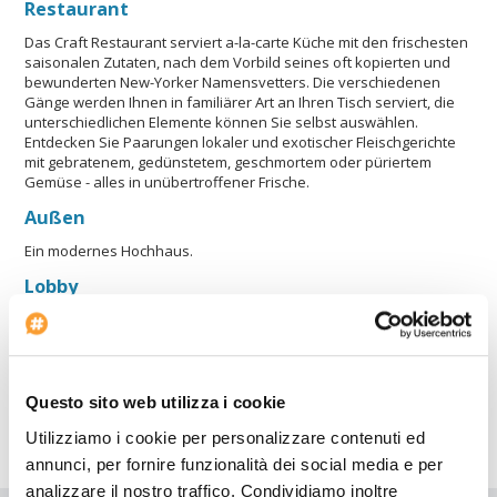
Restaurant
Das Craft Restaurant serviert a-la-carte Küche mit den frischesten
saisonalen Zutaten, nach dem Vorbild seines oft kopierten und
bewunderten New-Yorker Namensvetters. Die verschiedenen
Gänge werden Ihnen in familiärer Art an Ihren Tisch serviert, die
unterschiedlichen Elemente können Sie selbst auswählen.
Entdecken Sie Paarungen lokaler und exotischer Fleischgerichte
mit gebratenem, gedünstetem, geschmortem oder püriertem
Gemüse - alles in unübertroffener Frische.
Außen
Ein modernes Hochhaus.
Lobby
Ein schickes, "cowboy cool" inspiriertes Wohnzimmer mit einer
"künstlerischen" Wand, an der Cowboy- und Pferdefiguren
hängen, und mit einer leuchtenden Glaswand mit integrierter
Beleuchtung, die vom Autohof bis zur 1. Etage reicht. Der offene,
hohe und luftige Raum wird ergänzt von 25 Fuß langen
Questo sito web utilizza i cookie
Kristallleuchtern und einem Wasserspiel von außen bis direkt
Utilizziamo i cookie per personalizzare contenuti ed
hinter dem Rezeptionstresen.
annunci, per fornire funzionalità dei social media e per
analizzare il nostro traffico. Condividiamo inoltre