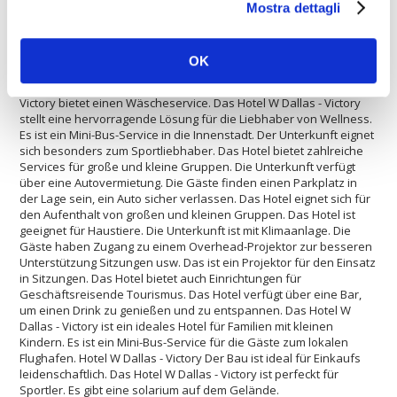
ist komplett mit einem Konferenzraum ausgestattet. Das Hotel hat
Mostra dettagli
ein beheiztes Schwimmbad. Der Unterkunft ist ein perfektes Ziel
zum Shoppen. Bietet das Hotel Tennisplätze. Gäste können das
Restaurant im Hotel genießen. Diese Unterkunft bietet eine
OK
schnelle Internet-Verbindung. Die Hotel W Dallas - Victory ist
geeignet für Sportler, die Fußball spielen. Die Hotel W Dallas -
Victory bietet einen Wäscheservice. Das Hotel W Dallas - Victory
stellt eine hervorragende Lösung für die Liebhaber von Wellness.
Es ist ein Mini-Bus-Service in die Innenstadt. Der Unterkunft eignet
sich besonders zum Sportliebhaber. Das Hotel bietet zahlreiche
Services für große und kleine Gruppen. Die Unterkunft verfügt
über eine Autovermietung. Die Gäste finden einen Parkplatz in
der Lage sein, ein Auto sicher verlassen. Das Hotel eignet sich für
den Aufenthalt von großen und kleinen Gruppen. Das Hotel ist
geeignet für Haustiere. Die Unterkunft ist mit Klimaanlage. Die
Gäste haben Zugang zu einem Overhead-Projektor zur besseren
Unterstützung Sitzungen usw. Das ist ein Projektor für den Einsatz
in Sitzungen. Das Hotel bietet auch Einrichtungen für
Geschäftsreisende Tourismus. Das Hotel verfügt über eine Bar,
um einen Drink zu genießen und zu entspannen. Das Hotel W
Dallas - Victory ist ein ideales Hotel für Familien mit kleinen
Kindern. Es ist ein Mini-Bus-Service für die Gäste zum lokalen
Flughafen. Hotel W Dallas - Victory Der Bau ist ideal für Einkaufs
leidenschaftlich. Das Hotel W Dallas - Victory ist perfeckt für
Sportler. Es gibt eine solarium auf dem Gelände.