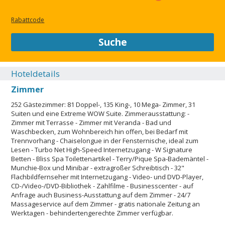
Rabattcode
Suche
Hoteldetails
Zimmer
252 Gästezimmer: 81 Doppel-, 135 King-, 10 Mega- Zimmer, 31
Suiten und eine Extreme WOW Suite. Zimmerausstattung: -
Zimmer mit Terrasse - Zimmer mit Veranda - Bad und
Waschbecken, zum Wohnbereich hin offen, bei Bedarf mit
Trennvorhang - Chaiselongue in der Fensternische, ideal zum
Lesen - Turbo Net High-Speed Internetzugang - W Signature
Betten - Bliss Spa Toilettenartikel - Terry/Pique Spa-Bademäntel -
Munchie-Box und Minibar - extragroßer Schreibtisch - 32"
Flachbildfernseher mit Internetzugang - Video- und DVD-Player,
CD-/Video-/DVD-Bibliothek - Zahlfilme - Businesscenter - auf
Anfrage auch Business-Ausstattung auf dem Zimmer - 24/7
Massageservice auf dem Zimmer - gratis nationale Zeitung an
Werktagen - behindertengerechte Zimmer verfügbar.