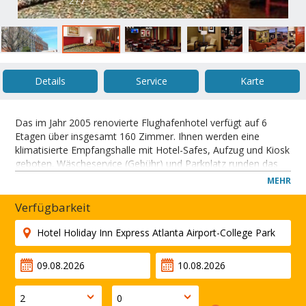
2 / 7
Details
Service
Karte
Das im Jahr 2005 renovierte Flughafenhotel verfügt auf 6
Etagen über insgesamt 160 Zimmer. Ihnen werden eine
klimatisierte Empfangshalle mit Hotel-Safes, Aufzug und Kiosk
geboten. Wäscheservice (Gebühr) und Parkplatz runden das
Angebot ab.
MEHR
The Holiday Inn Express® Atlanta Airport ? College Park hotel
offers a comfortable retreat from the hectic pace of the city.
Verfügbarkeit
Both corporate and leisure travelers experience the utmost
Southern hospitality while staying in Atlanta, Georgia. Near
the airport, the hotel's the perfect choice for your next
business trip, just minutes from Delta Airlines, Atlantic
Southeast Airlines and the FAA, and a free courtesy shuttle
can give you a ride.