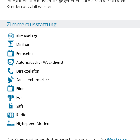
inbegriffen und müssen im gegebenen Falle direkt vor Ort vom
Kunden bezahlt werden.
Zimmerausstattung
Klimaanlage
Minibar
Fernseher
Automatischer Weckdienst
Direkttelefon
Satellitenfernseher
Filme
Fön
Safe
Radio
Highspeed-Modem
Die Zimmer ist behindertengerecht ausgestattet. Die
Westcord