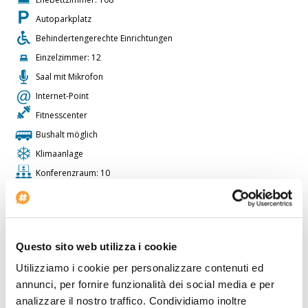
Autoparkplatz
Behindertengerechte Einrichtungen
Einzelzimmer: 12
Saal mit Mikrofon
Internet-Point
Fitnesscenter
Bushalt möglich
Klimaanlage
Konferenzraum: 10
Aufzüge: 2
Speisesaal
Größe der Lobby: LG
Questo sito web utilizza i cookie
Vierbettzimmer: 4
Utilizziamo i cookie per personalizzare contenuti ed
Boutique
annunci, per fornire funzionalità dei social media e per
Saal mit Projektor
analizzare il nostro traffico. Condividiamo inoltre
Doppelzimmer: 108