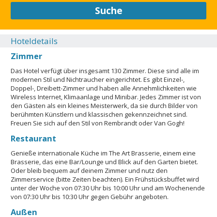
zu dieser Unterkunft ist kein Auto erforderlich. Für die
Suche
Parkplätze gilt eine maximale Fahrzeughöhe. Kontaktloser
Check-in und kontaktloser Check-out sind verfügbar. In dieser
Unterkunft sind Gäste jeglicher sexuellen Orientierung und
Hoteldetails
Geschlechtsidentität willkommen (LGBTQ+-freundlich).
Zimmer
Assistenztiere sind gestattet. Assistenztiere sind von
Gebühren/Einschränkungen ausgenommen. Nur Hunde sind
Das Hotel verfügt über insgesamt 130 Zimmer. Diese sind alle im
gestattet. Haustiere gestattet. Die Unterkunft verlangt beim
modernen Stil und Nichtraucher eingerichtet. Es gibt Einzel-,
Check-in keine Gesundheitsunterlagen. Gewerblicher
Doppel-, Dreibett-Zimmer und haben alle Annehmlichkeiten wie
Vermieter/Verwalter. Kontaktloser Check-out ist verfügbar.
Wireless Internet, Klimaanlage und Minibar. Jedes Zimmer ist von
LGBTQIA+-freundlich. Keine Kinderbetten verfügbar. Beim
den Gästen als ein kleines Meisterwerk, da sie durch Bilder von
berühmten Künstlern und klassischen gekennzeichnet sind.
Parken gelten Höhenbeschränkungen. Kontaktloser Check-in
Freuen Sie sich auf den Stil von Rembrandt oder Van Gogh!
ist verfügbar. Nur unverzichtbare Arbeitskräfte - NEIN. Die
Unterkunft bietet keine COVID-19-Tests vor Ort an.
Restaurant
SCHLIESSEN
Genieße internationale Küche im The Art Brasserie, einem eine
Brasserie, das eine Bar/Lounge und Blick auf den Garten bietet.
Oder bleib bequem auf deinem Zimmer und nutz den
Zimmerservice (bitte Zeiten beachten). Ein Frühstücksbuffet wird
unter der Woche von 07:30 Uhr bis 10:00 Uhr und am Wochenende
von 07:30 Uhr bis 10:30 Uhr gegen Gebühr angeboten.
Außen