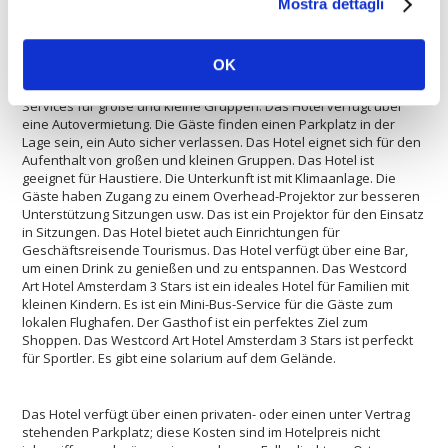
Mostra dettagli
Die Westcord Art Hotel Amsterdam 3 Stars bietet einen
Wäscheservice. Das Westcord Art Hotel Amsterdam 3 Stars stellt
eine hervorragende Lösung für die Liebhaber von Wellness. Es ist
OK
ein Mini-Bus-Service in die Innenstadt. Der Unterkunft eignet sich
besonders zum Sportliebhaber. Das Hotel bietet zahlreiche
Services für große und kleine Gruppen. Das Hotel verfügt über
eine Autovermietung. Die Gäste finden einen Parkplatz in der
Lage sein, ein Auto sicher verlassen. Das Hotel eignet sich für den
Aufenthalt von großen und kleinen Gruppen. Das Hotel ist
geeignet für Haustiere. Die Unterkunft ist mit Klimaanlage. Die
Gäste haben Zugang zu einem Overhead-Projektor zur besseren
Unterstützung Sitzungen usw. Das ist ein Projektor für den Einsatz
in Sitzungen. Das Hotel bietet auch Einrichtungen für
Geschäftsreisende Tourismus. Das Hotel verfügt über eine Bar,
um einen Drink zu genießen und zu entspannen. Das Westcord
Art Hotel Amsterdam 3 Stars ist ein ideales Hotel für Familien mit
kleinen Kindern. Es ist ein Mini-Bus-Service für die Gäste zum
lokalen Flughafen. Der Gasthof ist ein perfektes Ziel zum
Shoppen. Das Westcord Art Hotel Amsterdam 3 Stars ist perfeckt
für Sportler. Es gibt eine solarium auf dem Gelände.
Das Hotel verfügt über einen privaten- oder einen unter Vertrag
stehenden Parkplatz; diese Kosten sind im Hotelpreis nicht