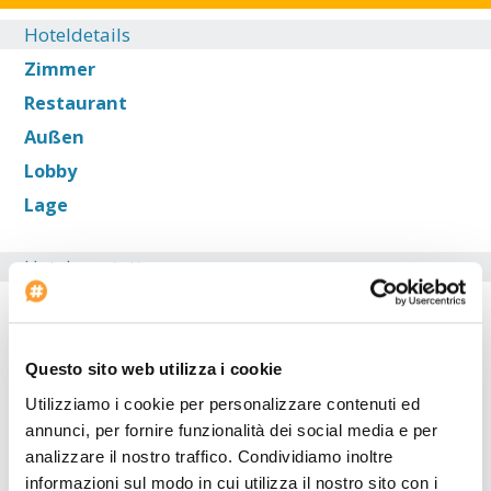
Hoteldetails
Zimmer
Restaurant
Außen
Lobby
Lage
Hotelausstattung
Autoparkplatz
Internet-Point
Questo sito web utilizza i cookie
Konferenzraum: 100
Beginn des Check-in: --:--
Utilizziamo i cookie per personalizzare contenuti ed
annunci, per fornire funzionalità dei social media e per
Bar
analizzare il nostro traffico. Condividiamo inoltre
informazioni sul modo in cui utilizza il nostro sito con i
Das Hotel ist ideal für Reisende mit Auto. Im Unterkunft gibt es ein