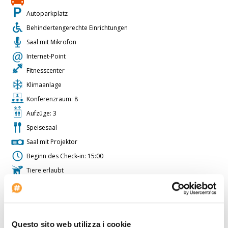
Autoparkplatz
Behindertengerechte Einrichtungen
Saal mit Mikrofon
Internet-Point
Fitnesscenter
Klimaanlage
Konferenzraum: 8
Aufzüge: 3
Speisesaal
Saal mit Projektor
Beginn des Check-in: 15:00
Tiere erlaubt
Saal mit Overheadprojektor
Bar
Volt: 220
Questo sito web utilizza i cookie
Zimmer für Nichtraucher