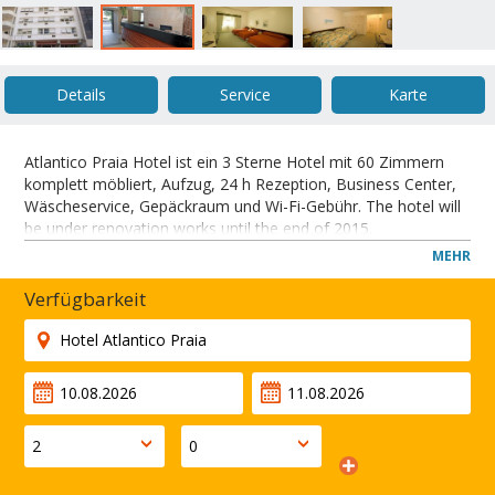
Details
Service
Karte
Atlantico Praia Hotel ist ein 3 Sterne Hotel mit 60 Zimmern
komplett möbliert, Aufzug, 24 h Rezeption, Business Center,
Wäscheservice, Gepäckraum und Wi-Fi-Gebühr. The hotel will
be under renovation works until the end of 2015.
Das Hotel befindet sich nahe dem Stadtzentrum und dem
MEHR
internationalen Flughafen entfernt. Copacabana, Sugar Loaf
Mountain und Arpoador Beach sind in der Nähe.
Verfügbarkeit
SCHLIESSEN