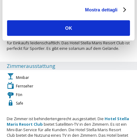
Gäste haben Zugang zu einem Overhead-Projektor zur besseren
Mostra dettagli
Unterstützung Sitzungen usw. Das ist ein Projektor für den Einsatz
in Sitzungen. Das Hotel bietet auch Einrichtungen für
Geschäftsreisende Tourismus. Es gibt eine Bar im Hotel. Das Hotel
Stella Maris Resort Club ist ein ideales Hotel für Familien mit
OK
kleinen Kindern. Es ist ein Mini-Bus-Service für die Gäste zum
lokalen Flughafen. Hotel Stella Maris Resort Club Der Bau ist ideal
für Einkaufs leidenschaftlich. Das Hotel Stella Maris Resort Club ist
perfeckt für Sportler. Es gibt eine solarium auf dem Gelände.
Zimmerausstattung
Minibar
Fernseher
Fön
Safe
Die Zimmer ist behindertengerecht ausgestattet. Die
Hotel Stella
Maris Resort Club
bietet Satelliten-TV in den Zimmern. Es ist ein
Mini-Bar-Service für alle Kunden. Die Hotel Stella Maris Resort
Club bietet die Nutzung eines TV in den Zimmern. Das Hotel bietet