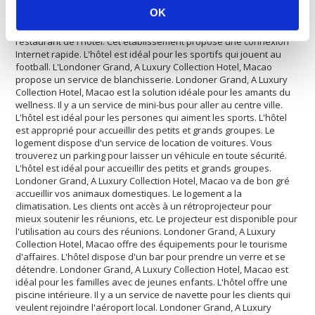
une salle de conférence. L'hôtel dispose d'une piscine chauffée.
OK
L'hôtel est l'endroit idéal pour ceux qui aiment le shopping. L'hôtel
offre des courts de tennis. Les clients peuvent profiter du
restaurant de l'hôtel. Cet établissement propose une connexion
Internet rapide. L'hôtel est idéal pour les sportifs qui jouent au
football. L'Londoner Grand, A Luxury Collection Hotel, Macao
propose un service de blanchisserie. Londoner Grand, A Luxury
Collection Hotel, Macao est la solution idéale pour les amants du
wellness. Il y a un service de mini-bus pour aller au centre ville.
L'hôtel est idéal pour les persones qui aiment les sports. L'hôtel
est approprié pour accueillir des petits et grands groupes. Le
logement dispose d'un service de location de voitures. Vous
trouverez un parking pour laisser un véhicule en toute sécurité.
L'hôtel est idéal pour accueillir des petits et grands groupes.
Londoner Grand, A Luxury Collection Hotel, Macao va de bon gré
accueillir vos animaux domestiques. Le logement a la
climatisation. Les clients ont accès à un rétroprojecteur pour
mieux soutenir les réunions, etc. Le projecteur est disponible pour
l'utilisation au cours des réunions. Londoner Grand, A Luxury
Collection Hotel, Macao offre des équipements pour le tourisme
d'affaires. L'hôtel dispose d'un bar pour prendre un verre et se
détendre. Londoner Grand, A Luxury Collection Hotel, Macao est
idéal pour les familles avec de jeunes enfants. L'hôtel offre une
piscine intérieure. Il y a un service de navette pour les clients qui
veulent rejoindre l'aéroport local. Londoner Grand, A Luxury