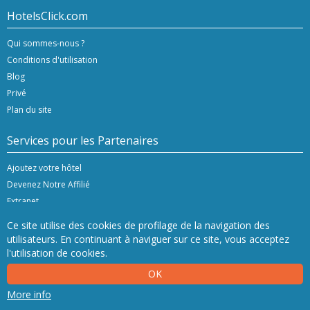
HotelsClick.com
Qui sommes-nous ?
Conditions d'utilisation
Blog
Privé
Plan du site
Services pour les Partenaires
Ajoutez votre hôtel
Devenez Notre Affilié
Extranet
Ce site utilise des cookies de profilage de la navigation des
utilisateurs. En continuant à naviguer sur ce site, vous acceptez
l'utilisation de cookies.
Copyright © 2020/24 Hashnap srl. Tous droits réservés | P.Iva 04396920276
OK
Licence de détermination 0027448 délivrée le 20.01.2020 par la Région Vénétie.
Hashnap srl - via Brunacci, 9/b - 30175 Marghera (Venice), Italy
More info
NetStorming srl