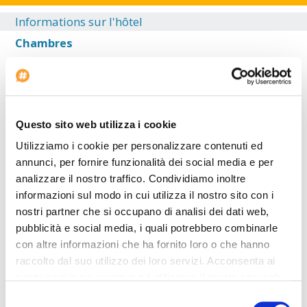
Informations sur l'hôtel
Chambres
Toutes les chambres sont spacieuses et élégantes avec une
décoration élégante et chaleureuse. Toutes les chambres sont
équipées d'une literie de haute qualité, de la connexion à internet
haut débit et d'une TV à écran plat.
Restaurant
Questo sito web utilizza i cookie
L'hôtel jouit de quelques restaurant pouvant satisfaire tous les
Utilizziamo i cookie per personalizzare contenuti ed
goûts. Les plats sont soigneusement préparés par des experts
annunci, per fornire funzionalità dei social media e per
utilisant les ingrédients les plus raffinés.
analizzare il nostro traffico. Condividiamo inoltre
Extérieur
informazioni sul modo in cui utilizza il nostro sito con i
L'hôtel est un bâtiment de 15 étages de couleur blanche.
nostri partner che si occupano di analisi dei dati web,
pubblicità e social media, i quali potrebbero combinarle
Salle
con altre informazioni che ha fornito loro o che hanno
Le lobby est de taille moyenne avec une décoration moderne
raccolto dal suo utilizzo dei loro servizi. Acconsenta ai
dans des tons chauds.
nostri cookie se continua ad utilizzare il nostro sito web.
Position
Selezione