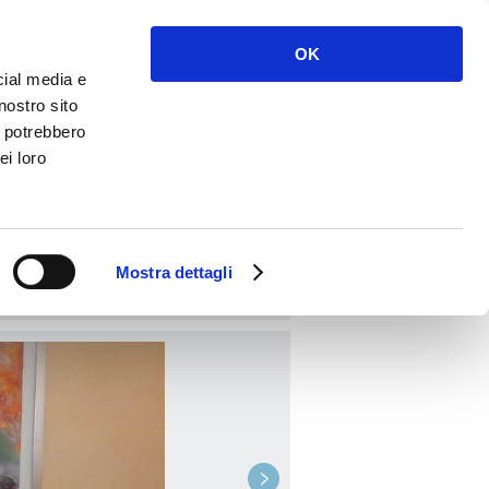
Accès
S'inscrire
OK
cial media e
nostro sito
i potrebbero
ei loro
RÉSERVER
Mostra dettagli