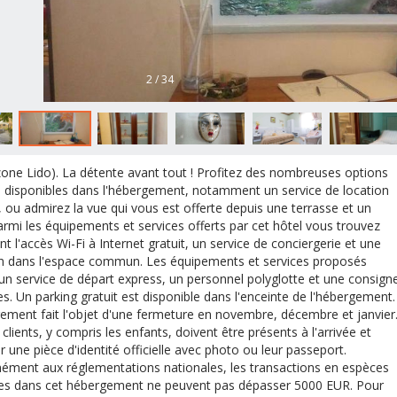
2 / 34
zone Lido). La détente avant tout ! Profitez des nombreuses options
rs disponibles dans l'hébergement, notamment un service de location
, ou admirez la vue qui vous est offerte depuis une terrasse et un
Parmi les équipements et services offerts par cet hôtel vous trouvez
t l'accès Wi-Fi à Internet gratuit, un service de conciergerie et une
on dans l'espace commun. Les équipements et services proposés
 un service de départ express, un personnel polyglotte et une consign
s. Un parking gratuit est disponible dans l'enceinte de l'hébergement.
ement fait l'objet d'une fermeture en novembre, décembre et janvier
clients, y compris les enfants, doivent être présents à l'arrivée et
r une pièce d'identité officielle avec photo ou leur passeport.
ment aux réglementations nationales, les transactions en espèces
es dans cet hébergement ne peuvent pas dépasser 5000 EUR. Pour