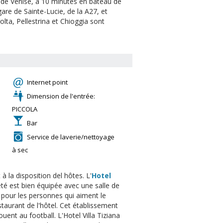
do de Venise, à 10 minutes en bateau de
are de Sainte-Lucie, de la A27, et
lta, Pellestrina et Chioggia sont
Internet point
Dimension de l'entrée:
PICCOLA
Bar
Service de laverie/nettoyage
à sec
 la disposition del hôtes. L'
Hotel
té est bien équipée avec une salle de
t pour les personnes qui aiment le
staurant de l'hôtel. Cet établissement
uent au football. L'Hotel Villa Tiziana