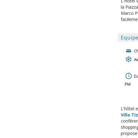
L'Hôtel 
la Piazz
Marco Po
facileme
Equipe
C
Ai
Da
PM
L'hôtel 
Villa Ti
conféren
shopping
propose u