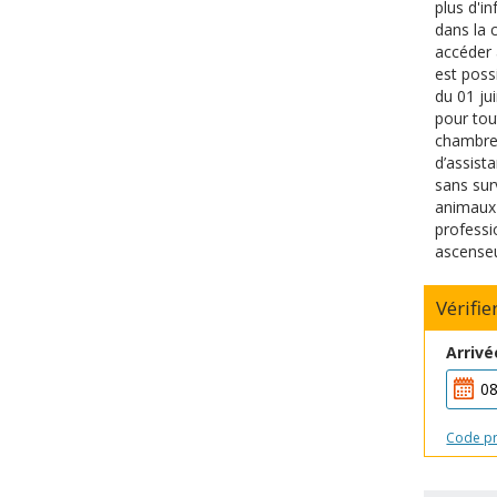
plus d'i
dans la 
accéder 
est poss
du 01 ju
pour to
chambre 
d’assist
sans sur
animaux 
professi
ascenseu
Vérifie
Arrivé
Code p