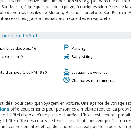
Villa Tiziana se trouve dans une position stratégique, dans l'île du Li
a San Marco, à quelques pas de la plage, à quelques kilomètres de la g
lo de Venise. Les îles de Murano, Burano, Torcello et San Pietro in Vo
nt accessibles grâce à des liaisons fréquentes en vaporetto.
ments de l'hôtel
hambres doubles: 16
Parking
r conditionné
Baby-sitting
te d'arrivée: 2:00 PM - 9:30
Location de voitures
Chambres non-fumeurs
est idéal pour ceux qui voyagent en voiture. Une agence de voyage est à
ziana
offre équipements pour personnes à mobilité réduite. La proprié
ce. L'hôtel dispose d'une piscine chauffée. L'hôtel est l'endroit parfai
. L'hôtel offre des courts de tennis. Les clients peuvent profiter du re
ne connexion Internet rapide. L'hôtel est idéal pour les sportifs qui jo