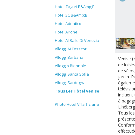
Hotel Zaguri B&Amp;B
Hotel 3C B&Amp;B
Hotel Adriatico
Hotel Airone
Hotel Al Bailo Di Venezia
Alloggi Ai Tessitori
Alloggi Barbaria
Venise (
de loisi
Alloggio Biennale
de vélos
Alloggi Santa Sofia
jardin. 
égalemen
Alloggi Sardegna
télévisi
Tous Les Hôtel Venise
incluent
à bagage
Photo Hotel Villa Tiziana
L'héberg
Tous les 
présente
Conformé
effectué