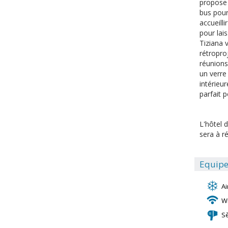
propose u
bus pour 
accueill
pour lais
Tiziana 
rétropro
réunions
un verre 
intérieur
parfait p
L'hôtel d
sera à ré
Equipe
Ai
Wi
S