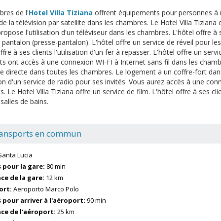
res de l'
Hotel Villa Tiziana
offrent équipements pour personnes à mob
e la télévision par satellite dans les chambres. Le Hotel Villa Tiziana o
ropose l'utilisation d'un téléviseur dans les chambres. L'hôtel offre à se
 pantalon (presse-pantalon). L'hôtel offre un service de réveil pour le
ffre à ses clients l'utilisation d'un fer à repasser. L'hôtel offre un serv
nts ont accès à une connexion WI-FI à Internet sans fil dans les cha
ne directe dans toutes les chambres. Le logement a un coffre-fort da
ation d'un service de radio pour ses invités. Vous aurez accès à une con
 Le Hotel Villa Tiziana offre un service de film. L'hôtel offre à ses cli
salles de bains.
ansports en commun
Santa Lucia
pour la gare:
80 min
ce de la gare:
12 km
ort:
Aeroporto Marco Polo
pour arriver à l'aéroport:
90 min
ce de l'aéroport:
25 km