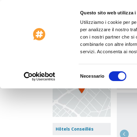
Questo sito web utilizza i
Utilizziamo i cookie per pe
Offres Spéciales 2026
Service clients
per analizzare il nostro tra
Accueil
>
Italie
>
Venise
>
Hotel Villa Tizia
con i nostri partner che si
combinarle con altre inform
Hotel
Voir le plan
servizi. Acconsenta ai nost
Via Grit
Zone :
Li
Selezione
Necessario
del
Aller à 
consenso
Hôtels Conseillés