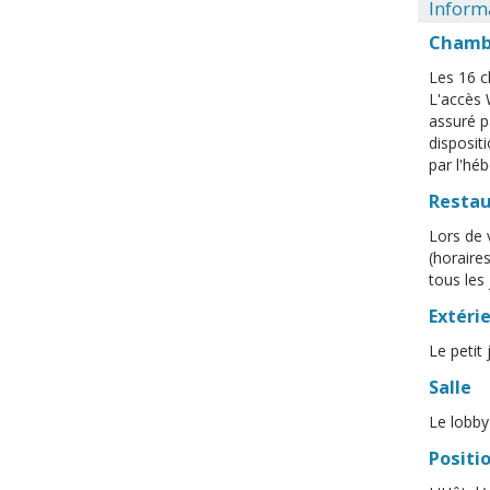
Informa
Chamb
Les 16 c
L'accès 
assuré p
disposit
par l'hé
Resta
Lors de 
(horaires
tous les
Extéri
Le petit 
Salle
Le lobby
Positi