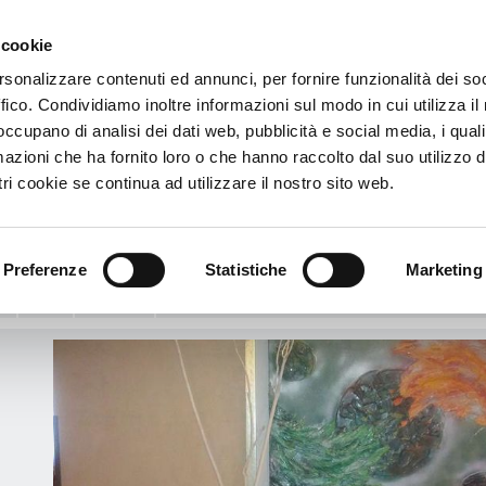
 cookie
€
rsonalizzare contenuti ed annunci, per fornire funzionalità dei so
ffico. Condividiamo inoltre informazioni sul modo in cui utilizza il 
na
 occupano di analisi dei dati web, pubblicità e social media, i qual
azioni che ha fornito loro o che hanno raccolto dal suo utilizzo d
 Villa Tiziana
ri cookie se continua ad utilizzare il nostro sito web.
ti, 3 - 30126 - Venise, Italie
Voir le plan
do
Preferenze
Statistiche
Marketing
:
Info
Services