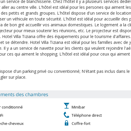
n service de blanchisserie. Chez l'hôtel il y a plusieurs services dediés
aller au centre ville. L'hôtel est idéal pour les persones qui aiment le
ir des petits et grands groupes. L'hôtel dispose d'un service de locati
ser un véhicule en toute sécurité. L'hôtel est idéal pour accueillir des 
va de bon gré accueillir vos animaux domestiques. Le logement a la cli
jecteur pour mieux soutenir les réunions, etc. Le projecteur est disponi
. Hotel Villa Tiziana offre des équipements pour le tourisme d'affaires
et se détendre. Hotel Villa Tiziana est idéal pour les familles avec de 
e. Il y a un service de navette pour les clients qui veulent rejoindre l'aé
our ces qui aiment le shopping. L'hôtel est idéal pour ceux qui aiment l
ispose d'un parking privé ou conventionné; N'étant pas inclus dans le pr
gler sur place.
ments des chambres
r conditionné
Minibar
Fi
Téléphone direct
èche-cheveux
Coffre-fort