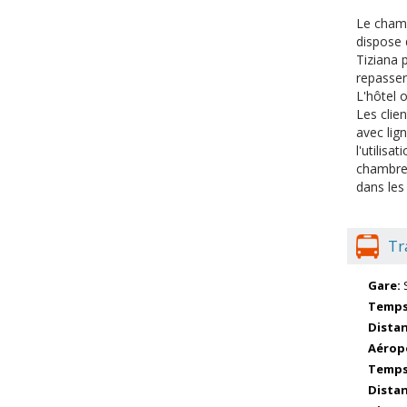
Le chamb
dispose d
Tiziana p
repasser
L'hôtel o
Les clie
avec lig
l'utilis
chambres.
dans les 
Tr
Gare:
Temps 
Distan
Aérop
Temps 
Distan