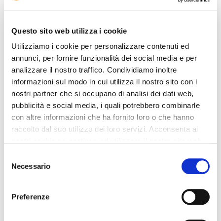
Ascenseurs: 2
Dimension de l'entrée: LG
Questo sito web utilizza i cookie
Salle avec projecteur
Utilizziamo i cookie per personalizzare contenuti ed
Date d'arrivée: 14:00
annunci, per fornire funzionalità dei social media e per
Parking bus
analizzare il nostro traffico. Condividiamo inoltre
Location de voitures
informazioni sul modo in cui utilizza il nostro sito con i
Parking pour le minibus
nostri partner che si occupano di analisi dei dati web,
Animaux admis
pubblicità e social media, i quali potrebbero combinarle
Voltage: 220
con altre informazioni che ha fornito loro o che hanno
raccolto dal suo utilizzo dei loro servizi. Acconsenta ai
Chambres non-fumeurs
nostri cookie se continua ad utilizzare il nostro sito web.
Service de laverie/nettoyage à sec
Selezione
Necessario
del
L'hôtel est idéal pour ceux qui voyagent en voiture. Une agence
de voyage est à la disposition del hôtes. L'
Hotel Plaza
offre
consenso
équipements pour personnes à mobilité réduite. La propriété est
bien équipée avec une salle de conférence. L'hôtel dispose d'une
Preferenze
piscine chauffée. L'hôtel est l'endroit parfait pour les personnes
qui aiment le shopping. L'hôtel offre des courts de tennis. Les