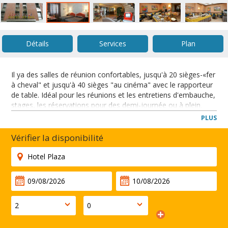
Détails
Services
Plan
Il ya des salles de réunion confortables, jusqu'à 20 sièges-«fer
à cheval" et jusqu'à 40 sièges "au cinéma" avec le rapporteur
de table. Idéal pour les réunions et les entretiens d'embauche,
stages, les réservations pour des demi-journée ou à plein.
Equipement et services disponibles: écran de projection,
PLUS
projecteur pour PC, flipchart, rétroprojecteur, microphone,
Wi-Fi, les pauses café.
Vérifier la disponibilité
Entre Turin et Lingotto, cet hôtel trois étoiles propose des
chambres simples et confortables à proximité de la Nuova de
métro Porta et Lingotto, les principales foires.
FERMER