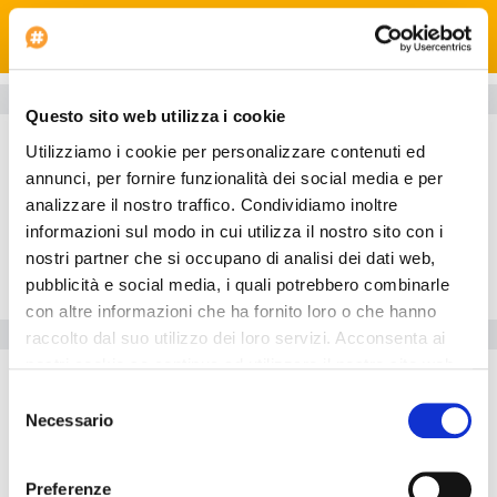
dans ce bed and breakfast, vous pourrez prendre vos repas
dans votre chambre grâce au service en chambre (horaires
Recherchez
limités). Pour que vous puissiez faire connaissance avec les
autres convives, l'établissement vous invite à participer à une
réception gratuite organisée tous les jours.Affaires, autres
Informations sur l'hôtel
prestations Les équipements et services proposés incluent un
Questo sito web utilizza i cookie
Chambres
service d'arrivée express, un service de départ express et une
Utilizziamo i cookie per personalizzare contenuti ed
réception ouverte 24 heures sur 24. Une navette vers
Restaurant
annunci, per fornire funzionalità dei social media e per
l'aéroport au départ de l'hôtel est disponible en échange d'un
Extérieur
supplément (disponible sur demande).
analizzare il nostro traffico. Condividiamo inoltre
informazioni sul modo in cui utilizza il nostro sito con i
Salle
FERMER
nostri partner che si occupano di analisi dei dati web,
Position
pubblicità e social media, i quali potrebbero combinarle
con altre informazioni che ha fornito loro o che hanno
Equipements de l'hôtel
raccolto dal suo utilizzo dei loro servizi. Acconsenta ai
nostri cookie se continua ad utilizzare il nostro sito web.
Ascenseurs: 1
Selezione
Navette aéroport
Necessario
del
consenso
L'hôtel est idéal pour ceux qui voyagent en voiture. Une agence
de voyage est à la disposition del clients. L'
Hotel Alla Martorana
Preferenze