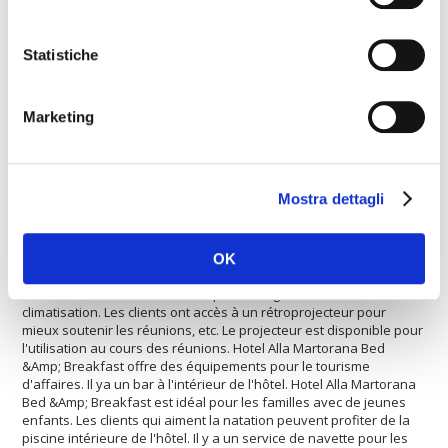
Bed &Amp; Breakfast
offre équipements pour personnes à
mobilité réduite. La propriété est bien équipée avec une salle de
conférence. L'hôtel dispose d'une piscine chauffée. L'hôtel est
Statistiche
l'endroit idéal pour ceux qui aiment le shopping. L'hôtel offre des
courts de tennis. Les clients peuvent profiter du restaurant de
l'hôtel. L'hôtel offre un service Internet rapide. L'hôtel est idéal
pour les sportifs qui jouent au football. L'Hotel Alla Martorana Bed
Marketing
&Amp; Breakfast propose un service de blanchisserie. Hotel Alla
Martorana Bed &Amp; Breakfast est la solution idéale pour les
amants du wellness. Il y a un service de mini-bus pour aller au
centre ville. L'hôtel est idéal pour les persones qui aiment les
Mostra dettagli
sports. L'hôtel est approprié pour accueillir des petits et grands
groupes. La Location de voitures est disponible pour les clients.
Vous trouverez un parking pour laisser un véhicule en toute
sécurité. L'hôtel est idéal pour accueillir des petits et grands
OK
groupes. Hotel Alla Martorana Bed &Amp; Breakfast va de bon gré
accueillir vos animaux domestiques. Le logement a la
climatisation. Les clients ont accès à un rétroprojecteur pour
mieux soutenir les réunions, etc. Le projecteur est disponible pour
l'utilisation au cours des réunions. Hotel Alla Martorana Bed
&Amp; Breakfast offre des équipements pour le tourisme
d'affaires. Il ya un bar à l'intérieur de l'hôtel. Hotel Alla Martorana
Bed &Amp; Breakfast est idéal pour les familles avec de jeunes
enfants. Les clients qui aiment la natation peuvent profiter de la
piscine intérieure de l'hôtel. Il y a un service de navette pour les