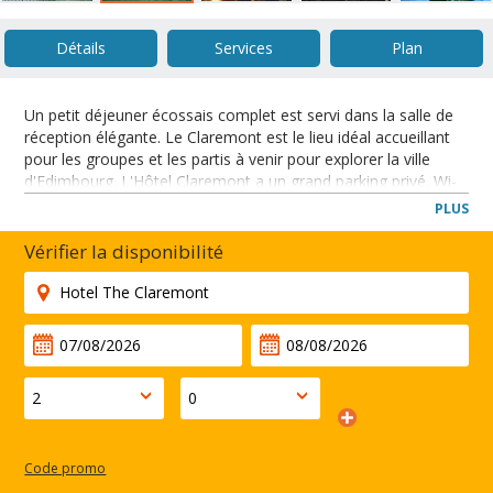
Détails
Services
Plan
Un petit déjeuner écossais complet est servi dans la salle de
réception élégante. Le Claremont est le lieu idéal accueillant
pour les groupes et les partis à venir pour explorer la ville
d'Edimbourg. L'Hôtel Claremont a un grand parking privé. Wi-
Fi disponibles.
PLUS
L'Hôtel est situé sur Claremont Claremont Cres., Un quartier
calme et verdoyant. Il ya un excellent service de bus
Vérifier la disponibilité
permettant aux visiteurs d'accéder rapidement à toutes les
attractions.
FERMER
Code promo