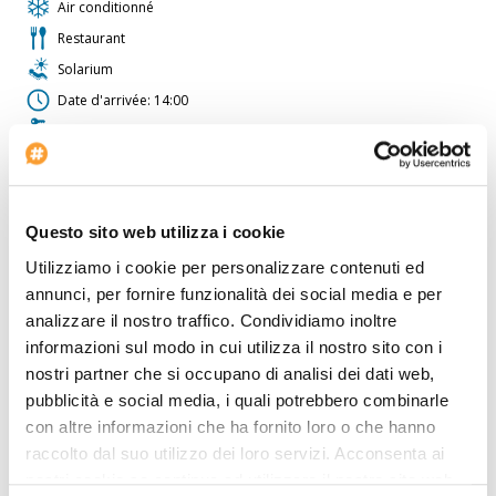
Air conditionné
Restaurant
Solarium
Date d'arrivée: 14:00
Location de voitures
Navette aéroport
Minibus
Bar
Questo sito web utilizza i cookie
Voltage: 220
Utilizziamo i cookie per personalizzare contenuti ed
Chambres non-fumeurs
annunci, per fornire funzionalità dei social media e per
Chambres doubles avec lit supplémentaire: 2
analizzare il nostro traffico. Condividiamo inoltre
informazioni sul modo in cui utilizza il nostro sito con i
Service de laverie/nettoyage à sec
nostri partner che si occupano di analisi dei dati web,
Navette centre-ville
pubblicità e social media, i quali potrebbero combinarle
Garage
con altre informazioni che ha fornito loro o che hanno
raccolto dal suo utilizzo dei loro servizi. Acconsenta ai
L'hôtel est idéal pour ceux qui voyagent en voiture. Une agence
nostri cookie se continua ad utilizzare il nostro sito web.
de voyage est à la disposition del clients. L'
Hotel Villa Havane