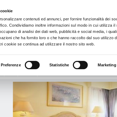
 cookie
€
rsonalizzare contenuti ed annunci, per fornire funzionalità dei so
ffico. Condividiamo inoltre informazioni sul modo in cui utilizza il 
Hotel & Casino
 occupano di analisi dei dati web, pubblicità e social media, i qual
azioni che ha fornito loro o che hanno raccolto dal suo utilizzo d
ne Court Hotel & Casino
ri cookie se continua ad utilizzare il nostro sito web.
lat Caddesi Girne - Kyrenia - Cipro, Chypre
Voir le plan
renia
Preferenze
Statistiche
Marketing
:
Info
Services