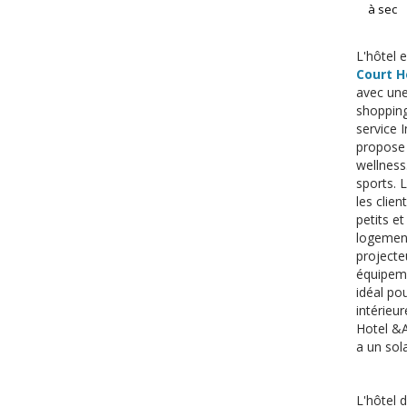
à sec
L'hôtel 
Court H
avec une
shopping.
service 
propose 
wellness.
sports. 
les clien
petits e
logement
projecte
équipeme
idéal po
intérieur
Hotel &A
a un sol
L'hôtel d