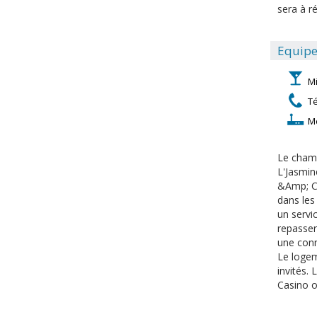
sera à ré
Equipe
M
T
M
Le chamb
L'Jasmin
&Amp; Ca
dans les 
un servic
repasser
une conn
Le logem
invités.
Casino of