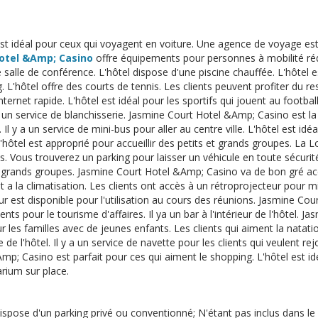
est idéal pour ceux qui voyagent en voiture. Une agence de voyage est à 
otel &Amp; Casino
offre équipements pour personnes à mobilité réd
 salle de conférence. L'hôtel dispose d'une piscine chauffée. L'hôtel es
 L'hôtel offre des courts de tennis. Les clients peuvent profiter du res
Internet rapide. L'hôtel est idéal pour les sportifs qui jouent au footb
un service de blanchisserie. Jasmine Court Hotel &Amp; Casino est la
 Il y a un service de mini-bus pour aller au centre ville. L'hôtel est id
L'hôtel est approprié pour accueillir des petits et grands groupes. La 
ts. Vous trouverez un parking pour laisser un véhicule en toute sécurité.
t grands groupes. Jasmine Court Hotel &Amp; Casino va de bon gré ac
 a la climatisation. Les clients ont accès à un rétroprojecteur pour mi
ur est disponible pour l'utilisation au cours des réunions. Jasmine Co
nts pour le tourisme d'affaires. Il ya un bar à l'intérieur de l'hôtel.
ur les familles avec de jeunes enfants. Les clients qui aiment la natati
e de l'hôtel. Il y a un service de navette pour les clients qui veulent re
mp; Casino est parfait pour ces qui aiment le shopping. L'hôtel est idé
arium sur place.
ispose d'un parking privé ou conventionné; N'étant pas inclus dans le pr