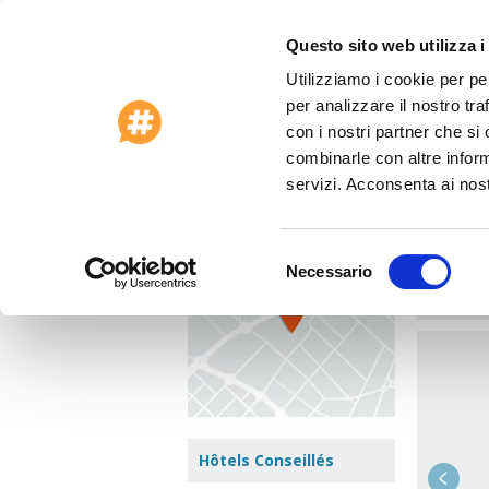
Questo sito web utilizza i
Utilizziamo i cookie per pe
Offres Spéciales 2026
Service clients
per analizzare il nostro tra
Accueil
>
Chypre
>
Cipro
>
Jasmine Court 
con i nostri partner che si
combinarle con altre inform
Jasmi
Voir le plan
servizi. Acconsenta ai nost
Naci Ta
Zone :
Ky
Selezione
Necessario
del
Aller à 
consenso
Hôtels Conseillés