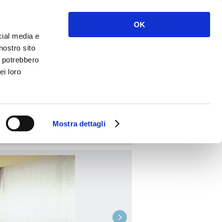
Accès
S'inscrire
OK
cial media e
nostro sito
i potrebbero
ei loro
RÉSERVER
Mostra dettagli