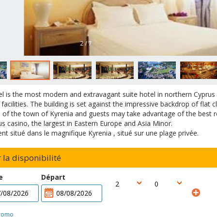
2 / 7
el is the most modern and extravagant suite hotel in northern Cyprus
facilities. The building is set against the impressive backdrop of flat cl
 of the town of Kyrenia and guests may take advantage of the best r
 casino, the largest in Eastern Europe and Asia Minor.
nt situé dans le magnifique Kyrenia , situé sur une plage privée.
r la disponibilité
e
Départ
romo