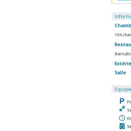
Informa
Chamb
194 cham
Resta
Bar/salo
Extéri
Salle
Equipe
P
S
Da
Se