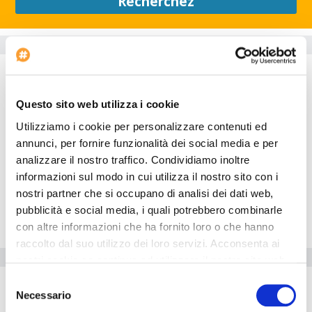
Recherchez
Informations sur l'hôtel
Chambres
The rooms are furnished and decorated in a contemporary style.
Questo sito web utilizza i cookie
Restaurant
Utilizziamo i cookie per personalizzare contenuti ed
Breakfast is available at this property.
annunci, per fornire funzionalità dei social media e per
Extérieur
analizzare il nostro traffico. Condividiamo inoltre
This is a traditional building.
informazioni sul modo in cui utilizza il nostro sito con i
nostri partner che si occupano di analisi dei dati web,
Salle
pubblicità e social media, i quali potrebbero combinarle
This hotel has a small lobby.
con altre informazioni che ha fornito loro o che hanno
raccolto dal suo utilizzo dei loro servizi. Acconsenta ai
Equipements de l'hôtel
nostri cookie se continua ad utilizzare il nostro sito web.
Selezione
Parking
Necessario
del
Date d'arrivée: 12:00