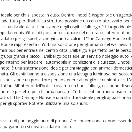
 ideale per chi si sposta in auto. Dentro l'hotel è disponibile un'agenzia 
 adattato per disabili. La struttura possiede un centro attrezzato per 
iscina riscaldata a disposizione degli ospiti. L'albergo è il luogo ideal
pi da tennis. Gli ospiti possono usufruire del ristorante interno all'hot
è adatto per gli sportivi che giocano a calcio. L'The Carriage House off
 House rappresenta un'ottima soluzione per gli amanti del wellness. Tut
 mini-bus per entrare nel centro città. L'albergo è perfetto per le pers
 gruppi grandi e piccoli. L'albergo possiede un servizio noleggio auto.
o interno per lasciare l'automobile in condizioni di sicurezza. L'hotel 
 L'hotel è una sistemazione ideale per chi viaggia con animali domestici
nata. Gli ospiti hanno a disposizione una lavagna luminosa per sostenere
disposizione un proiettore per sostenere al meglio le riunioni, ecc. L'a
'affari. All'interno dell'hotel troviamo un bar. L'albergo dispone di se
L'hotel è perfetto per chi ama nuotare. Tutti i clienti potranno usufruir
porto. L'The Carriage House è una struttura ideale per gli appassionat
per gli sportivi. Potrete utilizzare una solarium.
ovvisto di parcheggio auto di proprietà o convenzionato; non essendo 
 a pagamento si dovrà saldare in loco.