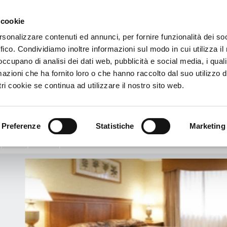
 cookie
€
rsonalizzare contenuti ed annunci, per fornire funzionalità dei so
ffico. Condividiamo inoltre informazioni sul modo in cui utilizza il 
arriage House
 occupano di analisi dei dati web, pubblicità e social media, i qual
azioni che ha fornito loro o che hanno raccolto dal suo utilizzo d
Carriage House
ri cookie se continua ad utilizzare il nostro sito web.
t Harmon Avenue - 89109 - Las Vegas (Nv), Stati Uniti
Vedi mappa
 Vegas (The Strip)
Preferenze
Statistiche
Marketing
Info
Servizi