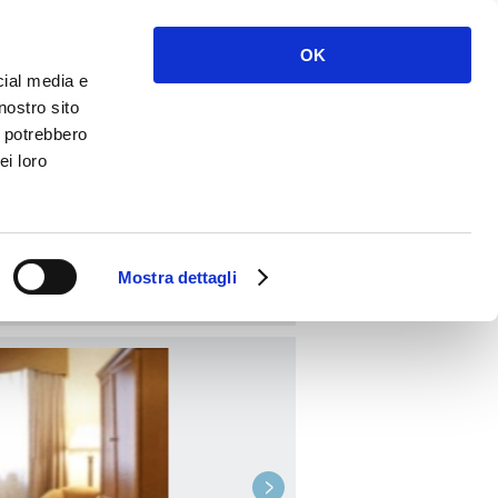
Accedi
Registrati
OK
cial media e
nostro sito
i potrebbero
ei loro
PRENOTA
Mostra dettagli