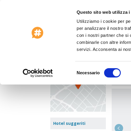
Questo sito web utilizza i
Utilizziamo i cookie per pe
Offerte Speciali 2026
Assistenza clienti
per analizzare il nostro tra
Home
>
Stati Uniti
>
Las Vegas (Nv)
>
The C
con i nostri partner che si
combinarle con altre inform
The 
Vedi mappa
servizi. Acconsenta ai nost
105 Eas
Zona:
Las
Selezione
Necessario
del
Vai a:
consenso
Hotel suggeriti