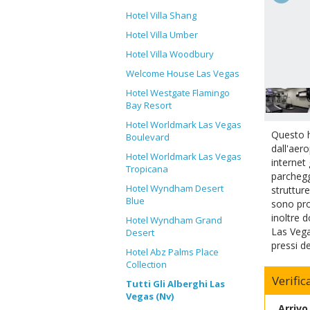
Hotel Villa Shang
Hotel Villa Umber
Hotel Villa Woodbury
Welcome House Las Vegas
Hotel Westgate Flamingo
Bay Resort
Hotel Worldmark Las Vegas
Questo h
Boulevard
dall'aer
Hotel Worldmark Las Vegas
internet
Tropicana
parcheggi
Hotel Wyndham Desert
struttur
Blue
sono pro
inoltre 
Hotel Wyndham Grand
Las Vegas
Desert
pressi d
Hotel Abz Palms Place
Collection
Verific
Tutti Gli Alberghi Las
Vegas (Nv)
Arrivo