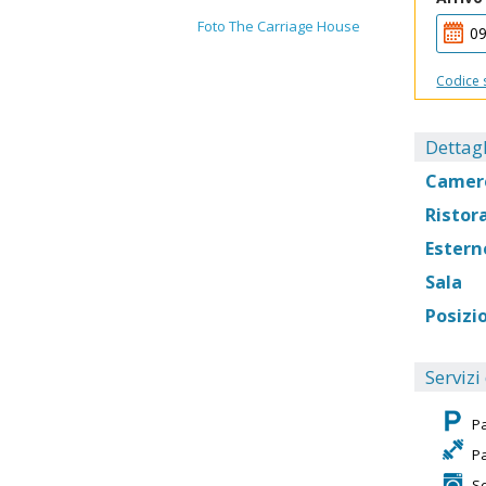
Foto The Carriage House
Codice 
Dettagl
Camer
Ristor
Estern
Sala
Posizi
Servizi
P
P
Se