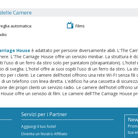
 delle Camere
veglia automatica
Films
adio
arriage House
è adattato per persone diversamente abili. L'The Carr
mere. L'The Carriage House offre un servizio minibar. La struttura è dot
ti l'uso di un ferro da stiro solo per pantaloni (stirapantaloni). L'hotel
io di sveglia. L'hotel offre ai suoi ospiti l'uso di un ferro da stiro. La s
 per i clienti. Le camere dell'hotel offrono una rete WI-FI senza fili d
 di un telefono con linea diretta. L'edificio ha una cassetta di sicurez
one dei propri clienti un servizio radio. Le camere dell'hotel offrono un
 House offre un servizio di film. Le camere dell'The Carriage House pr
Servizi per i Partner
New
Promo
Aggiungi il tuo hotel
tua e
Diventa un Nostro Affiliato