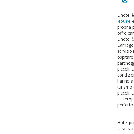
L'hotel è
House
è
propria p
offre cam
L'hotel 
Carriage
servizio
ospitare
parcheggi
piccoli.
condizio
hanno a 
turismo d
piccoli. 
all'aero
perfetto 
Hotel pr
caso sia