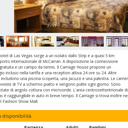
2 / 13
otel di Las Vegas sorge a un isolato dallo Strip e a quasi 5 km
oporto internazionale di McCarran. A disposizione la connessione
 gratuita e un campo da tennis. Il Carriage House propone un
o incluso nella tariffa e una reception attiva 24 ore su 24. Altre
e includono una piscina scoperta, una Jacuzzi e una palestra. Le came
vviste di TV a schermo piatto e vengono pulite ogni giorno. Sono
dotate di angolo cottura con microonde. L'area centrosettentrionale di
 è raggiungibile in auto in breve tempo. Il Carriage si trova inoltre ne
el Fashion Show Mall.
a disponibilità
Partenza
Adulti
Bambini