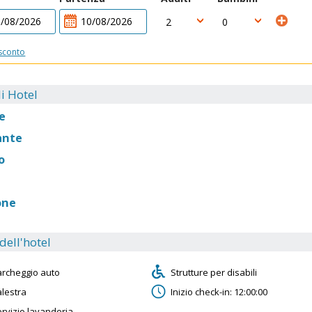
sconto
i Hotel
e
ante
o
one
 dell'hotel
archeggio auto
Strutture per disabili
alestra
Inizio check-in: 12:00:00
rvizio lavanderia