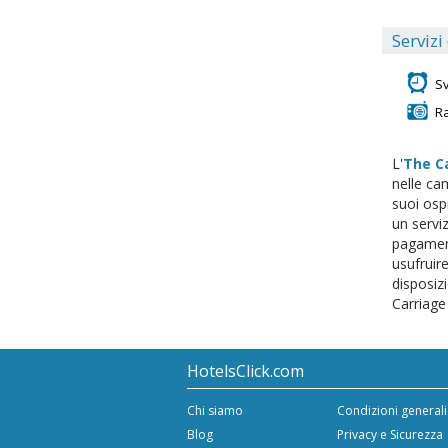
Servizi
S
R
L'
The C
nelle ca
suoi ospi
un serviz
pagamento
usufruire
disposizi
Carriage
HotelsClick.com
Chi siamo
Condizioni generali
Blog
Privacy e Sicurezza