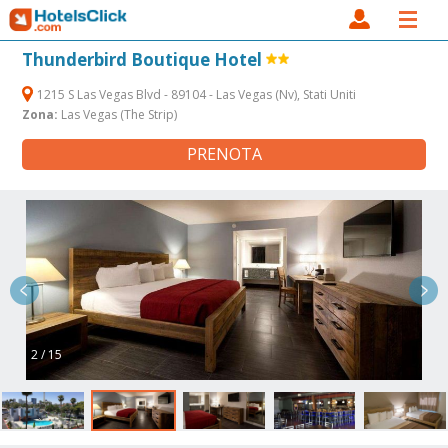
Thunderbird Boutique Hotel
1215 S Las Vegas Blvd - 89104 - Las Vegas (Nv), Stati Uniti
Zona:
Las Vegas (The Strip)
PRENOTA
2 / 15