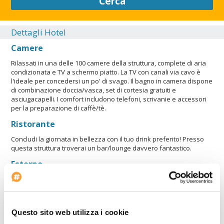
Cerca
prenotazioni che includono bambini. Solo lavoratori di attività
essenziali: no.
Dettagli Hotel
CHIUDI
Camere
Rilassati in una delle 100 camere della struttura, complete di aria
condizionata e TV a schermo piatto. La TV con canali via cavo è
l'ideale per concedersi un po' di svago. Il bagno in camera dispone
di combinazione doccia/vasca, set di cortesia gratuiti e
asciugacapelli. I comfort includono telefoni, scrivanie e accessori
per la preparazione di caffè/tè.
Ristorante
Concludi la giornata in bellezza con il tuo drink preferito! Presso
questa struttura troverai un bar/lounge davvero fantastico.
Esterno
Sala
Posizione
Se scegli di alloggiare in Thunderbird Hotel, ti troverai in una zona
Questo sito web utilizza i cookie
centrale di Las Vegas, a pochi passi da Little White Wedding