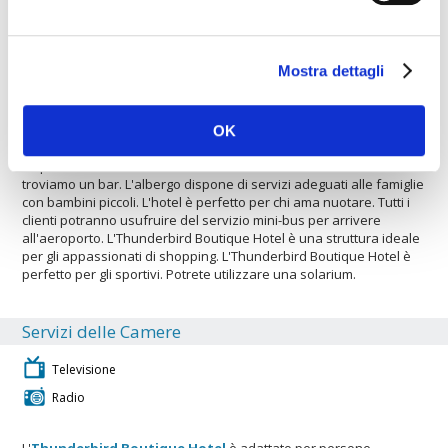
adatto ad ospitare gruppi grandi e piccoli. L'albergo possiede un
servizio noleggio auto. A vostra disposizione troverete un
parcheggio interno per lasciare l'automobile in condizioni di
sicurezza. L'hotel è ideale per ospitare gruppi grandi e piccoli.
Mostra dettagli
L'hotel è una sistemazione ideale per chi viaggia con animali
domestici. Albergo con servizio di aria condizionata. Gli ospiti
hanno a disposizione una lavagna luminosa per sostenere al
meglio le riunioni, ecc. Gli ospiti hanno a disposizione un
OK
proiettore per sostenere al meglio le riunioni, ecc. L'albergo
dispone di servizi adatti al turismo d'affari. All'interno dell'hotel
troviamo un bar. L'albergo dispone di servizi adeguati alle famiglie
con bambini piccoli. L'hotel è perfetto per chi ama nuotare. Tutti i
clienti potranno usufruire del servizio mini-bus per arrivere
all'aeroporto. L'Thunderbird Boutique Hotel è una struttura ideale
per gli appassionati di shopping. L'Thunderbird Boutique Hotel è
perfetto per gli sportivi. Potrete utilizzare una solarium.
Servizi delle Camere
Televisione
Radio
L'
Thunderbird Boutique Hotel
è adattato per persone