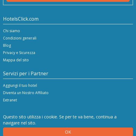
HotelsClick.com
Chi siamo
Condizioni generali
Blog
Privacy e Sicurezza
Mappa del sito
Servizi per i Partner
Aggiungi il tuo hotel
Diventa un Nostro Affiliato
Extranet
Questo sito utilizza i cookie. Se per te va bene, continua a
navigare nel sito.
Copyright © 2024/26 Hashnap srl. All rights reserved | P.Iva IT-04396920276
OK
Licenza Determinazione 0027448 rilasciata il 20.01.2020 dalla Regione Veneto.