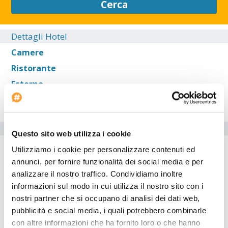
Cerca
Dettagli Hotel
Camere
Ristorante
Esterno
Sala
Servizi dell'hotel
Questo sito web utilizza i cookie
Strutture per disabili
Utilizziamo i cookie per personalizzare contenuti ed
annunci, per fornire funzionalità dei social media e per
Inizio check-in: 12:00:00
analizzare il nostro traffico. Condividiamo inoltre
informazioni sul modo in cui utilizza il nostro sito con i
L'hotel è ideale per chi si sposta in auto. Dentro l'hotel è
disponibile un'agenzia di viaggi per gli ospiti. L'
Hotel Econo
nostri partner che si occupano di analisi dei dati web,
Lodge Harvey
è adattato per disabili. La struttura possiede un
pubblicità e social media, i quali potrebbero combinarle
centro attrezzato per sala congressi . La struttura mette la propria
con altre informazioni che ha fornito loro o che hanno
piscina riscaldata a disposizione degli ospiti. L'albergo è il luogo