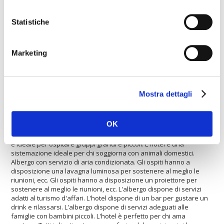
clienti potranno usufruire di un'agenzia di viaggi. L'
Hotel Hostal
Palacios
è adattato per disabili. La struttura possiede un centro
Statistiche
attrezzato per sala congressi . La struttura mette la propria piscina
riscaldata a disposizione degli ospiti. L'albergo è il luogo ideale
per gli amanti dello shopping. L'hotel offre campi da tennis. Gli
Marketing
ospiti possono usufruire del ristorante interno all'hotel. Albergo
con servizio internet veloce. L'hotel è adatto per gli sportivi che
giocano a calcio. L'Hotel Hostal Palacios offre un servizio di
lavanderia. L'Hotel Hostal Palacios rappresenta un'ottima
soluzione per gli amanti del wellness. Tutti i clienti potranno
Mostra dettagli
usufruire del servizio mini-bus per entrare nel centro città.
L'albergo è perfetto per le persone sportive. L'hotel è adatto ad
ospitare gruppi grandi e piccoli. L'hotel possiede un servizio di
OK
noleggio auto. A vostra disposizione troverete un parcheggio
interno per lasciare l'automobile in condizioni di sicurezza. L'hotel
è ideale per ospitare gruppi grandi e piccoli. L'hotel è una
sistemazione ideale per chi soggiorna con animali domestici.
Albergo con servizio di aria condizionata. Gli ospiti hanno a
disposizione una lavagna luminosa per sostenere al meglio le
riunioni, ecc. Gli ospiti hanno a disposizione un proiettore per
sostenere al meglio le riunioni, ecc. L'albergo dispone di servizi
adatti al turismo d'affari. L'hotel dispone di un bar per gustare un
drink e rilassarsi. L'albergo dispone di servizi adeguati alle
famiglie con bambini piccoli. L'hotel è perfetto per chi ama