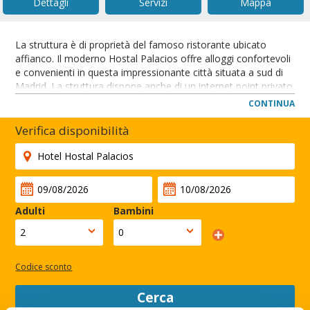
Dettagli
Servizi
Mappa
La struttura è di proprietà del famoso ristorante ubicato
affianco. Il moderno Hostal Palacios offre alloggi confortevoli
e convenienti in questa impressionante città situata a sud di
Madrid. La struttura dispone anche di un internet point privato
che potrete sfruttare per organizzare le vostre escursioni alla
CONTINUA
magnifica fortezza dell'Alcazar e ad altre attrazioni locali.
Dopo una giornata di visite turistiche potrete tornare in
Verifica disponibilità
albergo e gustare la deliziosa e tradizionale cucina servita
nell'adiacente ristorante Palacios.
Questo nuovo e piccolo hotel è situato nel cuore culturale
della storica città di Toledo.
CHIUDI
Adulti
Bambini
Codice sconto
Cerca