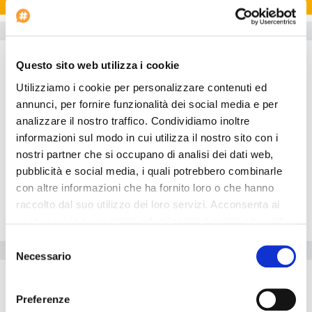
Dettagli Hotel
Camere
Questo sito web utilizza i cookie
Le camere, climatizzate e arredate in uno stile rustico e
accogliente, vantano TV satellitari con schermo al plasma e viste
Utilizziamo i cookie per personalizzare contenuti ed
panoramiche sulla città vecchia di Toledo.
annunci, per fornire funzionalità dei social media e per
Ristorante
analizzare il nostro traffico. Condividiamo inoltre
informazioni sul modo in cui utilizza il nostro sito con i
Orari di apertura del ristorante: Prima colazione: 08:15 - 11:30
nostri partner che si occupano di analisi dei dati web,
Pranzo: 13:00 - 15:45 Cena: 19:30 - 22:15 Il ristorante è chiuso per
cena la domenica.
pubblicità e social media, i quali potrebbero combinarle
con altre informazioni che ha fornito loro o che hanno
Esterno
raccolto dal suo utilizzo dei loro servizi. Acconsenta ai
Sala
nostri cookie se continua ad utilizzare il nostro sito web.
Selezione
Servizi dell'hotel
Necessario
del
consenso
Inizio check-in: 12:00:00
Preferenze
L'hotel è ideale per chi si sposta in auto. All'interno dell'hotel i