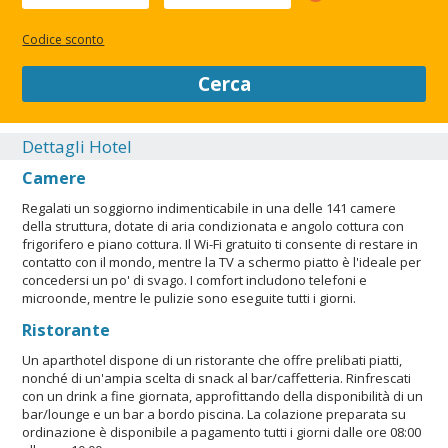
effettuate contattando un aparthotel prima dell'arrivo
utilizzando i recapiti riportati sulla conferma della
Codice sconto
prenotazione. Un bambino di età pari o inferiore a 1 anno
soggiorna gratuitamente nella camera dei genitori o tutori,
Cerca
utilizzando i letti presenti. Nelle camere della struttura sono
ammessi solo gli ospiti registrati. Le pulizie sono a cura di un
servizio professionale. Animali non ammessi.
Dettagli Hotel
Proprietario/responsabile di struttura professionista. La
Camere
struttura usa un servizio di pulizie professionale. Spiaggia nelle
vicinanze.
Regalati un soggiorno indimenticabile in una delle 141 camere
della struttura, dotate di aria condizionata e angolo cottura con
CHIUDI
frigorifero e piano cottura. Il Wi-Fi gratuito ti consente di restare in
contatto con il mondo, mentre la TV a schermo piatto è l'ideale per
concedersi un po' di svago. I comfort includono telefoni e
microonde, mentre le pulizie sono eseguite tutti i giorni.
Ristorante
Un aparthotel dispone di un ristorante che offre prelibati piatti,
nonché di un'ampia scelta di snack al bar/caffetteria. Rinfrescati
con un drink a fine giornata, approfittando della disponibilità di un
bar/lounge e un bar a bordo piscina. La colazione preparata su
ordinazione è disponibile a pagamento tutti i giorni dalle ore 08:00