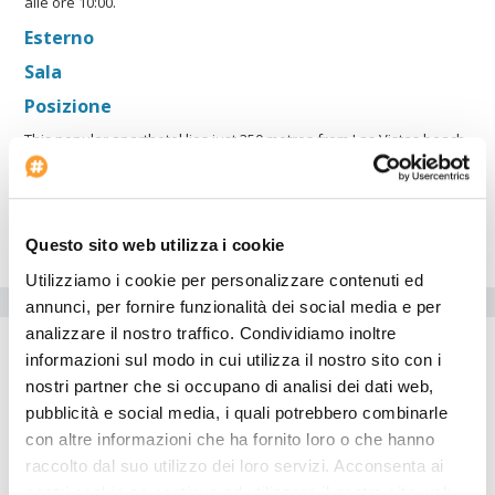
alle ore 10:00.
Esterno
Sala
Posizione
This popular aparthotel lies just 350 metres from Las Vistas beach,
close to the quieter resort of Los Cristianos and neighbouring
Playa de las Americas. The Andorra will appeal to couples or
groups of friends looking for a friendly, relaxed atmosphere, with
plenty of restaurants, bars and nightlife within easy walking
distance.
Questo sito web utilizza i cookie
Utilizziamo i cookie per personalizzare contenuti ed
Servizi dell'hotel
annunci, per fornire funzionalità dei social media e per
analizzare il nostro traffico. Condividiamo inoltre
Parcheggio auto
informazioni sul modo in cui utilizza il nostro sito con i
Strutture per disabili
nostri partner che si occupano di analisi dei dati web,
Internet point
pubblicità e social media, i quali potrebbero combinarle
Aria condizionata
con altre informazioni che ha fornito loro o che hanno
raccolto dal suo utilizzo dei loro servizi. Acconsenta ai
Inizio check-in: 2:00 PM - midnight
nostri cookie se continua ad utilizzare il nostro sito web.