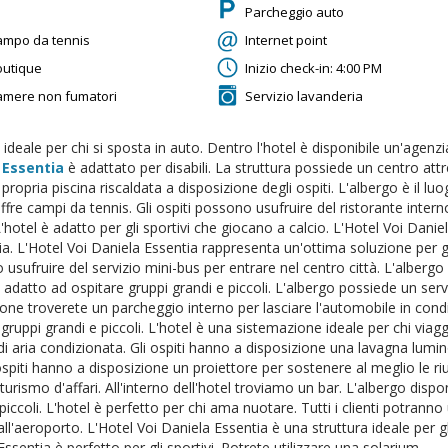
Parcheggio auto
ampo da tennis
Internet point
outique
Inizio check-in: 4:00 PM
amere non fumatori
Servizio lavanderia
 ideale per chi si sposta in auto. Dentro l'hotel è disponibile un'agenzia 
 Essentia
è adattato per disabili. La struttura possiede un centro attr
propria piscina riscaldata a disposizione degli ospiti. L'albergo è il lu
ffre campi da tennis. Gli ospiti possono usufruire del ristorante interno
'hotel è adatto per gli sportivi che giocano a calcio. L'Hotel Voi Daniel
a. L'Hotel Voi Daniela Essentia rappresenta un'ottima soluzione per gli 
 usufruire del servizio mini-bus per entrare nel centro città. L'albergo
è adatto ad ospitare gruppi grandi e piccoli. L'albergo possiede un ser
ione troverete un parcheggio interno per lasciare l'automobile in condiz
 gruppi grandi e piccoli. L'hotel è una sistemazione ideale per chi via
 di aria condizionata. Gli ospiti hanno a disposizione una lavagna lumin
ospiti hanno a disposizione un proiettore per sostenere al meglio le riu
 turismo d'affari. All'interno dell'hotel troviamo un bar. L'albergo dispo
iccoli. L'hotel è perfetto per chi ama nuotare. Tutti i clienti potranno
all'aeroporto. L'Hotel Voi Daniela Essentia è una struttura ideale per g
ssentia è perfetto per gli sportivi. Potrete utilizzare una solarium.