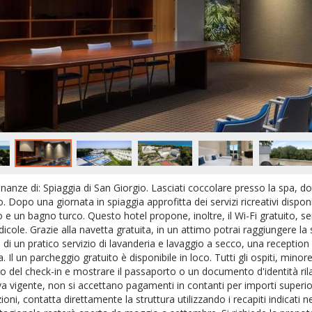
cinanze di: Spiaggia di San Giorgio. Lasciati coccolare presso la spa, 
so. Dopo una giornata in spiaggia approfitta dei servizi ricreativi disp
o e un bagno turco. Questo hotel propone, inoltre, il Wi-Fi gratuito, ser
icole. Grazie alla navetta gratuita, in un attimo potrai raggiungere la s
e di un pratico servizio di lavanderia e lavaggio a secco, una receptio
a. Il un parcheggio gratuito è disponibile in loco. Tutti gli ospiti, mino
del check-in e mostrare il passaporto o un documento d'identità rilas
a vigente, non si accettano pagamenti in contanti per importi superi
ioni, contatta direttamente la struttura utilizzando i recapiti indicati