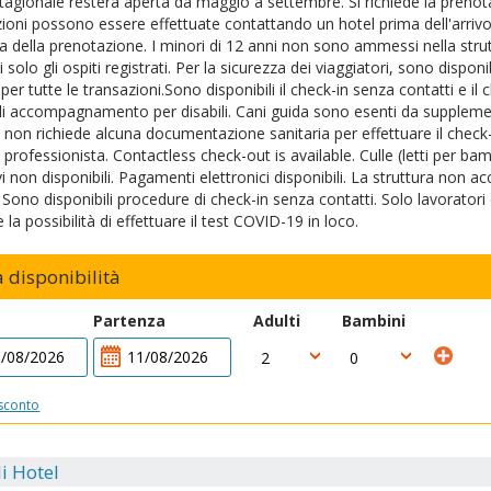
stagionale resterà aperta da maggio a settembre. Si richiede la prenot
ioni possono essere effettuate contattando un hotel prima dell'arrivo ut
 della prenotazione. I minori di 12 anni non sono ammessi nella strut
solo gli ospiti registrati. Per la sicurezza dei viaggiatori, sono dispo
 per tutte le transazioni.Sono disponibili il check-in senza contatti e 
di accompagnamento per disabili. Cani guida sono esenti da supplemen
a non richiede alcuna documentazione sanitaria per effettuare il check-
 professionista. Contactless check-out is available. Culle (letti per bamb
vi non disponibili. Pagamenti elettronici disponibili. La struttura non 
Sono disponibili procedure di check-in senza contatti. Solo lavoratori di
 la possibilità di effettuare il test COVID-19 in loco.
a disponibilità
Partenza
Adulti
Bambini
sconto
i Hotel