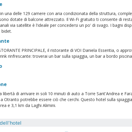
e
i in una delle 129 camere con aria condizionata della struttura, compl
ono dotate di balcone attrezzato. Il Wi-Fi gratuito ti consente di res
nali via satellite è l'ideale per concedersi un po' di svago. I bagni di
e bidet.
ante
ISTORANTE PRINCIPALE, il ristorante di VOI Daniela Essentia, o approfit
rink rinfrescante: troverai un bar sulla spiaggia, un bar a bordo piscin
o
one
a libertà di arrivare in soli 10 minuti di auto a Torre Sant'Andrea e Fa
 a Otranto potrebbe essere ciò che cerchi. Questo hotel sulla spiaggia
rea e 3,1 km da Laghi Alimini.
 dell'hotel