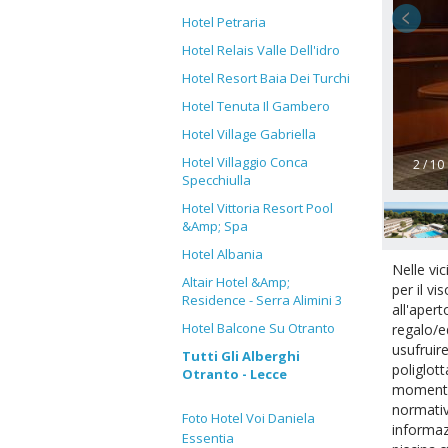
Hotel Petraria
Hotel Relais Valle Dell'idro
Hotel Resort Baia Dei Turchi
Hotel Tenuta Il Gambero
Hotel Village Gabriella
Hotel Villaggio Conca
2 / 10
Specchiulla
Hotel Vittoria Resort Pool
&Amp; Spa
Hotel Albania
Nelle vi
Altair Hotel &Amp;
per il vi
Residence - Serra Alimini 3
all'apert
Hotel Balcone Su Otranto
regalo/ed
usufruir
Tutti Gli Alberghi
poliglott
Otranto - Lecce
momento 
normativ
Foto Hotel Voi Daniela
informaz
Essentia