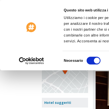
Questo sito web utilizza i
Utilizziamo i cookie per pe
Offerte Speciali 2026
Assistenza clienti
per analizzare il nostro tra
Home
>
Italia
>
Otranto - Lecce
>
Hotel Voi
con i nostri partner che si
combinarle con altre inform
Hotel
Vedi mappa
servizi. Acconsenta ai nost
Loc. Co
Selezione
Necessario
Vai a:
del
consenso
Hotel suggeriti