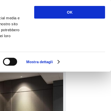
Accedi
Registrati
OK
cial media e
nostro sito
i potrebbero
ei loro
PRENOTA
Mostra dettagli