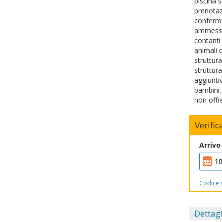
piscina 
prenotaz
conferma
ammessi 
contanti
animali 
struttur
struttura
aggiunti
bambini. 
non offre
Verific
Arrivo
Codice 
Dettagl