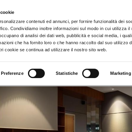
 cookie
€
rsonalizzare contenuti ed annunci, per fornire funzionalità dei so
ffico. Condividiamo inoltre informazioni sul modo in cui utilizza il 
 Daniela Essentia
 occupano di analisi dei dati web, pubblicità e social media, i qual
azioni che ha fornito loro o che hanno raccolto dal suo utilizzo d
 Voi Daniela Essentia
ri cookie se continua ad utilizzare il nostro sito web.
nca Specchiulla - 73028 - Otranto - Lecce, Italia
Vedi mappa
Preferenze
Statistiche
Marketing
Info
Servizi