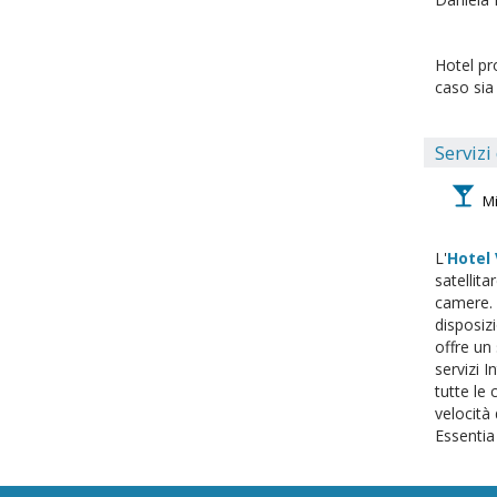
Hotel pr
caso sia
Servizi
Mi
L'
Hotel 
satellita
camere. L
disposizi
offre un 
servizi I
tutte le 
velocità 
Essentia