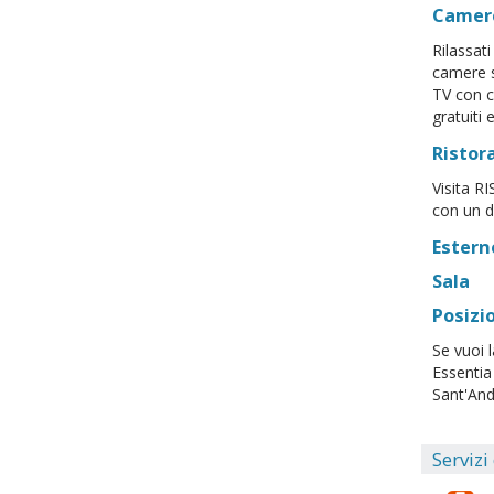
Camer
Rilassat
camere s
TV con ca
gratuiti 
Ristor
Visita R
con un d
Estern
Sala
Posizi
Se vuoi l
Essentia
Sant'And
Servizi