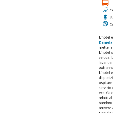
C
B
C
L'hotel è
Daniela
mette la 
L'hotel o
veloce. L
lavanderi
potranno
L'hotel 
disposiz
ospitare
servizio
ecc. Gli 
adatti al
bambini p
arrivere 
Daniela E