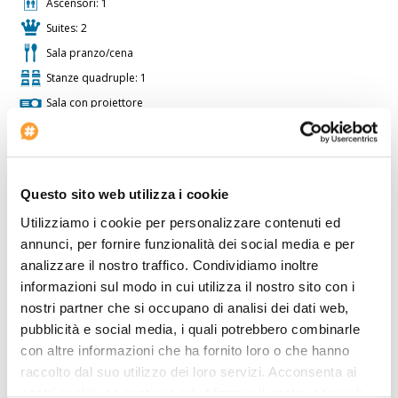
Ascensori: 1
Suites: 2
Sala pranzo/cena
Stanze quadruple: 1
Sala con proiettore
Stanze doppie: 9
Inizio check-in: 14:00
Parcheggio bus
Questo sito web utilizza i cookie
Parcheggio per pullman
Utilizziamo i cookie per personalizzare contenuti ed
Area carico/scarico per pullman
annunci, per fornire funzionalità dei social media e per
Animali ammessi
analizzare il nostro traffico. Condividiamo inoltre
Sala con lavagna luminosa
informazioni sul modo in cui utilizza il nostro sito con i
Bar
nostri partner che si occupano di analisi dei dati web,
Stanze doppie con letto extra: 2
pubblicità e social media, i quali potrebbero combinarle
con altre informazioni che ha fornito loro o che hanno
Stanze triple: 2
raccolto dal suo utilizzo dei loro servizi. Acconsenta ai
Camere non fumatori
nostri cookie se continua ad utilizzare il nostro sito web.