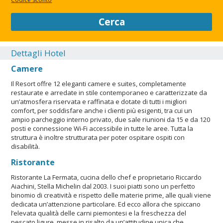
grazie alla sua posizione strategica, di esplorare i meravigliosi
paesaggi naturali delle colline piemontesi e del Basso
Cerca
Monferrato, inseriti nella cornice del patrimonio mondiale
dell’umanità (UNESCO) Langhe-Roero-Monferrato e di
provare le numerose eccellenze della ristorazione
Dettagli Hotel
piemontese.
Camere
CHIUDI
Il Resort offre 12 eleganti camere e suites, completamente
restaurate e arredate in stile contemporaneo e caratterizzate da
un’atmosfera riservata e raffinata e dotate di tutti i migliori
comfort, per soddisfare anche i clienti più esigenti, tra cui un
ampio parcheggio interno privato, due sale riunioni da 15 e da 120
posti e connessione Wi-Fi accessibile in tutte le aree. Tutta la
struttura è inoltre strutturata per poter ospitare ospiti con
disabilità.
Ristorante
Ristorante La Fermata, cucina dello chef e proprietario Riccardo
Aiachini, Stella Michelin dal 2003. I suoi piatti sono un perfetto
binomio di creatività e rispetto delle materie prime, alle quali viene
dedicata un’attenzione particolare. Ed ecco allora che spiccano
l’elevata qualità delle carni piemontesi e la freschezza del
pescato ligure, messe in risalto da un’attitudine unica che