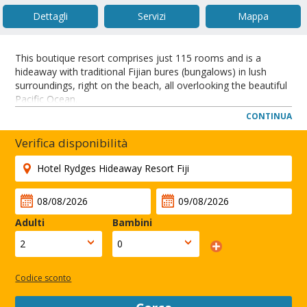
Dettagli
Servizi
Mappa
This boutique resort comprises just 115 rooms and is a
hideaway with traditional Fijian bures (bungalows) in lush
surroundings, right on the beach, all overlooking the beautiful
Pacific Ocean.
Il Fiji Hideaway Resort Fiji è una proprietà favolosa situata
CONTINUA
sulla Costa Coral, a soli 90 minuti d'auto da Nadi. Un centro
turistico di lusso, con sole 115 camere, l'Hideaway propone i
Verifica disponibilità
tradizionali Bures delle Fiji in un ambiente lussureggiante
proprio sulla spiaggia, tutti affacciati sul bellissimo Oceano
Pacifico.
CHIUDI
Adulti
Bambini
Codice sconto