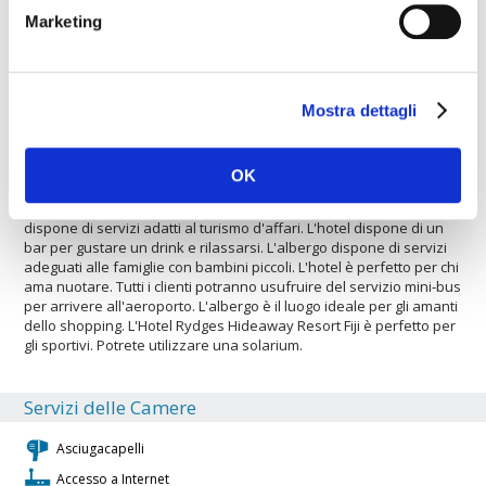
Tutti i clienti potranno usufruire del servizio mini-bus per entrare
Marketing
nel centro città. L'albergo è perfetto per le persone sportive.
L'hotel è adatto ad ospitare gruppi grandi e piccoli. L'hotel
possiede un servizio di noleggio auto. A vostra disposizione
troverete un parcheggio interno per lasciare l'automobile in
Mostra dettagli
condizioni di sicurezza. L'hotel è ideale per ospitare gruppi grandi
e piccoli. L'hotel è una sistemazione ideale per chi soggiorna con
animali domestici. Albergo con servizio di aria condizionata. Gli
ospiti hanno a disposizione una lavagna luminosa per sostenere
OK
al meglio le riunioni, ecc. Gli ospiti hanno a disposizione un
proiettore per sostenere al meglio le riunioni, ecc. L'albergo
dispone di servizi adatti al turismo d'affari. L'hotel dispone di un
bar per gustare un drink e rilassarsi. L'albergo dispone di servizi
adeguati alle famiglie con bambini piccoli. L'hotel è perfetto per chi
ama nuotare. Tutti i clienti potranno usufruire del servizio mini-bus
per arrivere all'aeroporto. L'albergo è il luogo ideale per gli amanti
dello shopping. L'Hotel Rydges Hideaway Resort Fiji è perfetto per
gli sportivi. Potrete utilizzare una solarium.
Servizi delle Camere
Asciugacapelli
Accesso a Internet