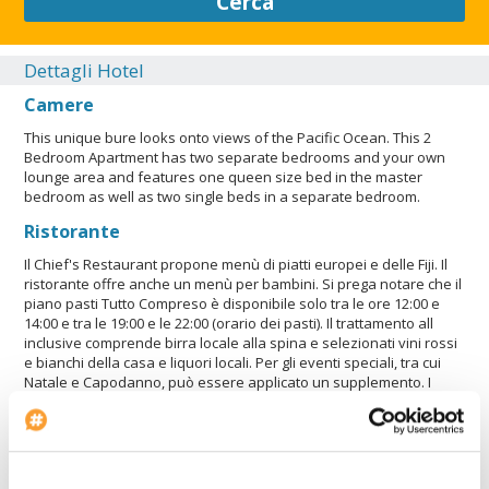
Cerca
Dettagli Hotel
Camere
This unique bure looks onto views of the Pacific Ocean. This 2
Bedroom Apartment has two separate bedrooms and your own
lounge area and features one queen size bed in the master
bedroom as well as two single beds in a separate bedroom.
Ristorante
Il Chief's Restaurant propone menù di piatti europei e delle Fiji. Il
ristorante offre anche un menù per bambini. Si prega notare che il
piano pasti Tutto Compreso è disponibile solo tra le ore 12:00 e
14:00 e tra le 19:00 e le 22:00 (orario dei pasti). Il trattamento all
inclusive comprende birra locale alla spina e selezionati vini rossi
e bianchi della casa e liquori locali. Per gli eventi speciali, tra cui
Natale e Capodanno, può essere applicato un supplemento. I
bambini fino a 12 anni di età possono consumare i pasti
gratuitamente solo dalle 07:00 alle 10:00, dalle 12:00 alle 13:00 e
dalle 17:00 alle 18.00. A ogni pasto sarà necessario indossare un
fascia di identificazione.