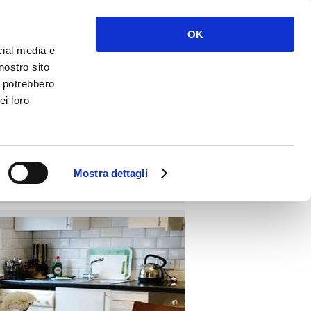
Accedi
Registrati
OK
cial media e
nostro sito
i potrebbero
ei loro
PRENOTA
Mostra dettagli