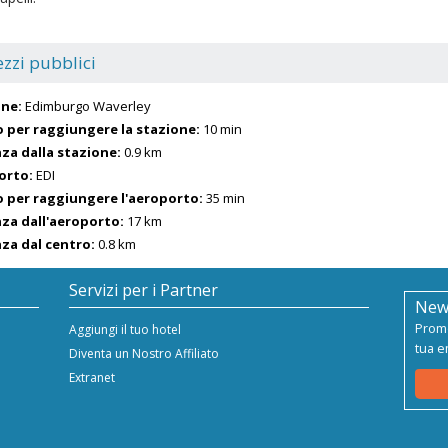
zzi pubblici
one:
Edimburgo Waverley
 per raggiungere la stazione:
10 min
za dalla stazione:
0.9 km
orto:
EDI
 per raggiungere l'aeroporto:
35 min
za dall'aeroporto:
17 km
za dal centro:
0.8 km
Servizi per i Partner
New
Promo
Aggiungi il tuo hotel
tua e
Diventa un Nostro Affiliato
Extranet