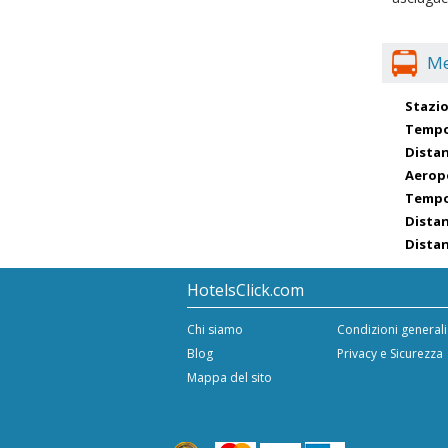
Me
Stazi
Tempo
Distan
Aerop
Tempo
Distan
Distan
HotelsClick.com
Chi siamo
Condizioni generali
Blog
Privacy e Sicurezza
Mappa del sito