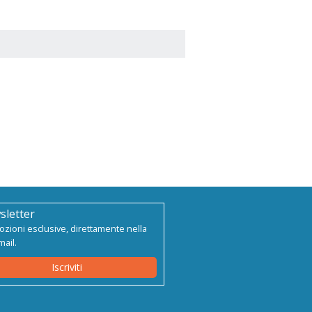
sletter
zioni esclusive, direttamente nella
mail.
Iscriviti