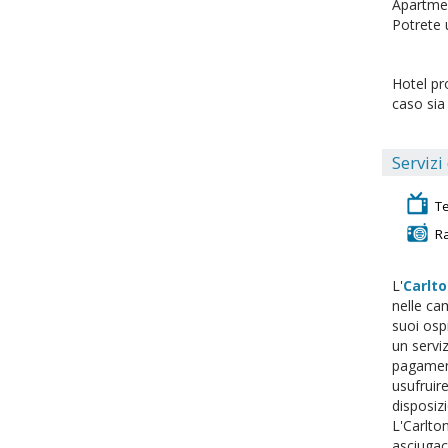
Apartmen
Potrete 
Hotel pr
caso sia
Servizi
T
R
L'
Carlt
nelle ca
suoi ospi
un serviz
pagamento
usufruire
disposizi
L'Carlto
asciugaca