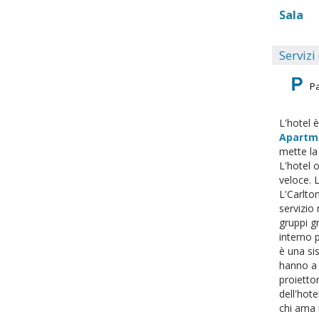
Sala
Servizi
P
L'hotel è
Apartm
mette la 
L'hotel o
veloce. L
L'Carlto
servizio 
gruppi g
interno p
è una si
hanno a 
proiettor
dell'hote
chi ama n