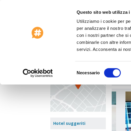
Questo sito web utilizza i
Utilizziamo i cookie per pe
Offerte Speciali 2026
Assistenza clienti
per analizzare il nostro tra
Home
>
Gran Bretagna
>
Edimburgo
>
Car
con i nostri partner che si
combinarle con altre inform
Carl
Vedi mappa
servizi. Acconsenta ai nost
44 Anna
Zona:
Ol
Selezione
Necessario
del
Vai a:
consenso
Hotel suggeriti