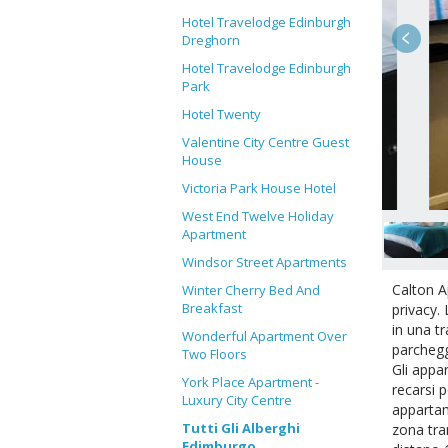
Hotel Travelodge Edinburgh
Dreghorn
Hotel Travelodge Edinburgh
Park
Hotel Twenty
Valentine City Centre Guest
House
2 / 7
Victoria Park House Hotel
West End Twelve Holiday
Apartment
Windsor Street Apartments
Calton A
Winter Cherry Bed And
Breakfast
privacy.
in una tr
Wonderful Apartment Over
parchegg
Two Floors
Gli appa
York Place Apartment -
recarsi p
Luxury City Centre
appartam
Tutti Gli Alberghi
zona tra
Edimburgo