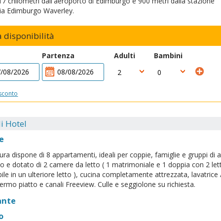
17 chilometri dall'aeroporto di Edimburgo e 900 metri dalla stazione
ria Edimburgo Waverley.
a disponibilità
Partenza
Adulti
Bambini
sconto
i Hotel
e
tura dispone di 8 appartamenti, ideali per coppie, famiglie e gruppi d
o e dotato di 2 camere da letto ( 1 matrimoniale e 1 doppia con 2 letti
ile in un ulteriore letto ), cucina completamente attrezzata, lavatrice 
ermo piatto e canali Freeview. Culle e seggiolone su richiesta.
ante
o