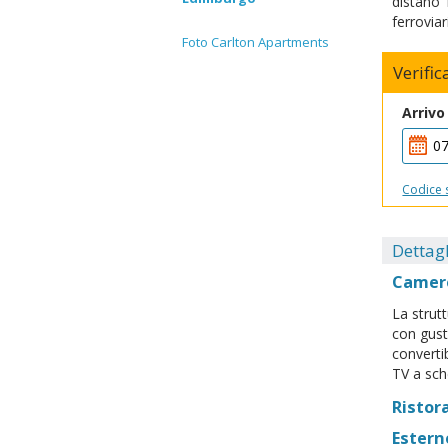
distano 
ferrovia
Foto Carlton Apartments
Verific
Arrivo
Codice 
Dettagl
Camer
La strut
con gust
convertib
TV a sch
Ristor
Estern