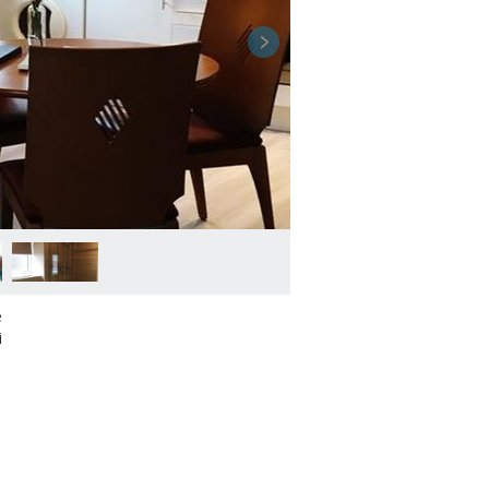
3 / 7
e
i