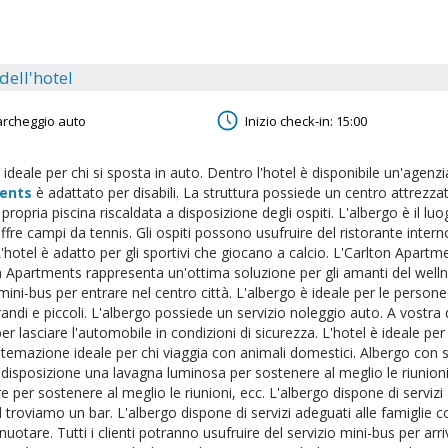
 dell'hotel
archeggio auto
Inizio check-in: 15:00
 ideale per chi si sposta in auto. Dentro l'hotel è disponibile un'agenzia 
ents
è adattato per disabili. La struttura possiede un centro attrezzat
propria piscina riscaldata a disposizione degli ospiti. L'albergo è il lu
ffre campi da tennis. Gli ospiti possono usufruire del ristorante interno
'hotel è adatto per gli sportivi che giocano a calcio. L'Carlton Apartme
n Apartments rappresenta un'ottima soluzione per gli amanti del wellnes
mini-bus per entrare nel centro città. L'albergo è ideale per le persone
randi e piccoli. L'albergo possiede un servizio noleggio auto. A vostr
er lasciare l'automobile in condizioni di sicurezza. L'hotel è ideale per
stemazione ideale per chi viaggia con animali domestici. Albergo con ser
disposizione una lavagna luminosa per sostenere al meglio le riunioni,
e per sostenere al meglio le riunioni, ecc. L'albergo dispone di servizi a
l troviamo un bar. L'albergo dispone di servizi adeguati alle famiglie c
uotare. Tutti i clienti potranno usufruire del servizio mini-bus per arri