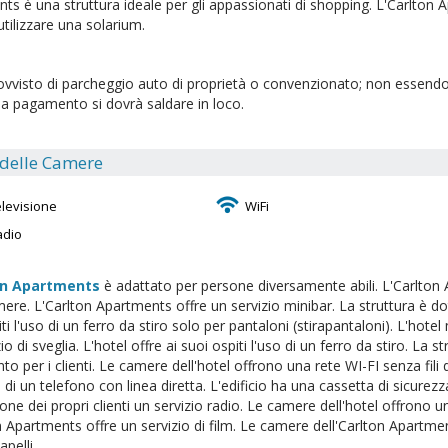
ts è una struttura ideale per gli appassionati di shopping. L'Carlton Ap
utilizzare una solarium.
ovvisto di parcheggio auto di proprietà o convenzionato; non essendo 
 a pagamento si dovrà saldare in loco.
 delle Camere
elevisione
WiFi
adio
on Apartments
è adattato per persone diversamente abili. L'Carlton 
mere. L'Carlton Apartments offre un servizio minibar. La struttura è dot
ti l'uso di un ferro da stiro solo per pantaloni (stirapantaloni). L'hotel
io di sveglia. L'hotel offre ai suoi ospiti l'uso di un ferro da stiro. La s
 per i clienti. Le camere dell'hotel offrono una rete WI-FI senza fili d
 di un telefono con linea diretta. L'edificio ha una cassetta di sicurez
one dei propri clienti un servizio radio. Le camere dell'hotel offrono un
n Apartments offre un servizio di film. Le camere dell'Carlton Apartm
pelli.