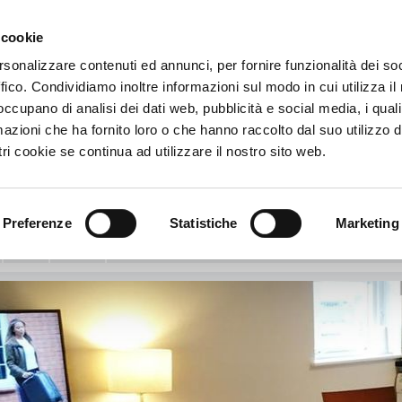
 cookie
€
rsonalizzare contenuti ed annunci, per fornire funzionalità dei so
ffico. Condividiamo inoltre informazioni sul modo in cui utilizza il 
lton Apartments
 occupano di analisi dei dati web, pubblicità e social media, i qual
azioni che ha fornito loro o che hanno raccolto dal suo utilizzo d
ton Apartments
ri cookie se continua ad utilizzare il nostro sito web.
ndale Street - EH7 4AZ - Edimburgo, Gran Bretagna
Vedi mappa
d Town - New Town
Preferenze
Statistiche
Marketing
Info
Servizi