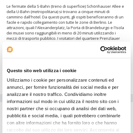
Le fermate della S-Bahn (treno di superficie) Schönhauser Allee e
della U-Bahn (metropolitana) si trovano a cinque minuti di
cammino dall'hotel. Da questi punti, gli ospiti beneficeranno di un
facile e rapido collegamento con tutte le zone di Berlino. Le
attrazioni, quali l'Alexanderplatz, la Porta di Brandeburgo e l'Isola
dei musei sono raggiungibili in meno di 20 minuti utilizzando i
mezzi di trasporto pubblico. I visitatori del quartiere Prenzlauer
Berg godranno della sua vibrante vita notturna. Le destinazioni
famose comprendono Kastanienallee (strada), il complesso
d'intrattenimento di Kulturbrauerei e il quartiere di Kollwitzplatz. Il
vivace quartiere Hackescher Markt, con i suoi numerosi bar e
ristoranti, si trovano nel vicino quartiere Mitte. Altre famose
attrazioni a Berlino comprendono il viale dei negozi
Questo sito web utilizza i cookie
Kurfürstendamm, la Chiesa commemorativa dell'Imperatore
Utilizziamo i cookie per personalizzare contenuti ed
Guglielmo, il Checkpoint Charlie e il Reichstag (Parlamento).
annunci, per fornire funzionalità dei social media e per
analizzare il nostro traffico. Condividiamo inoltre
Servizi dell'hotel
informazioni sul modo in cui utilizza il nostro sito con i
nostri partner che si occupano di analisi dei dati web,
Parcheggio auto
pubblicità e social media, i quali potrebbero combinarle
Internet point
con altre informazioni che ha fornito loro o che hanno
Inizio check-in: 15:00
raccolto dal suo utilizzo dei loro servizi. Acconsenta ai